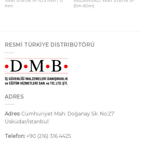
YARI STATİK İP 10.5 mm / 11
RADANSALI YARI STATİK İP
mm
(5m-60m)
RESMI TÜRKIYE DISTRIBÜTÖRÜ
ADRES
Adres:
Cumhuriyet Mah. Doğanay Sk. No:27
Üsküdar/İstanbul
Telefon:
+90 (216) 316 4425