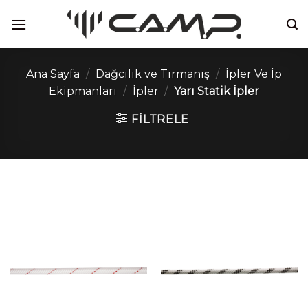
İçeriğe
atla
Ana Sayfa
/
Dağcılık ve Tırmanış
/
İpler Ve İp
Ekipmanları
/
İpler
/
Yarı Statik İpler
FILTRELE