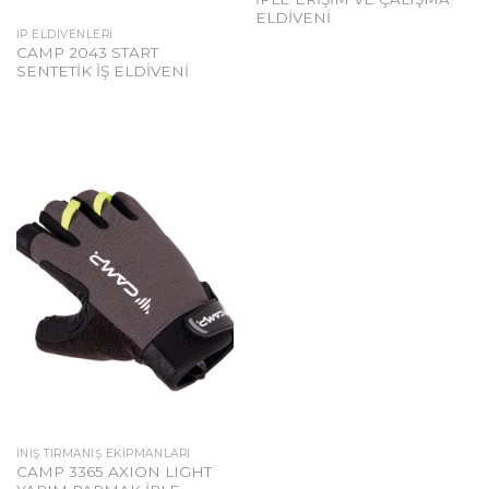
ELDİVENİ
İP ELDIVENLERI
CAMP 2043 START
SENTETİK İŞ ELDİVENİ
İNIŞ TIRMANIŞ EKIPMANLARI
CAMP 3365 AXION LIGHT