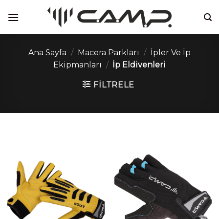
İçeriğe
atla
Ana Sayfa
/
Macera Parkları
/
İpler Ve İp
Ekipmanları
/
İp Eldivenleri
FILTRELE