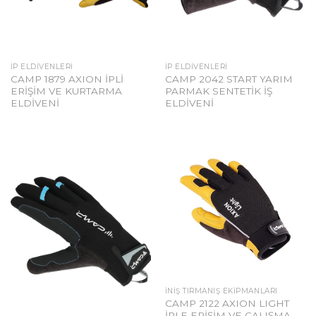
İP ELDIVENLERI
İP ELDIVENLERI
CAMP 1879 AXION İPLİ
CAMP 2042 START YARIM
ERİŞİM VE KURTARMA
PARMAK SENTETİK İŞ
ELDİVENİ
ELDİVENİ
İNIŞ TIRMANIŞ EKIPMANLARI
CAMP 2122 AXION LIGHT
İPLE ERİŞİM VE ÇALIŞMA