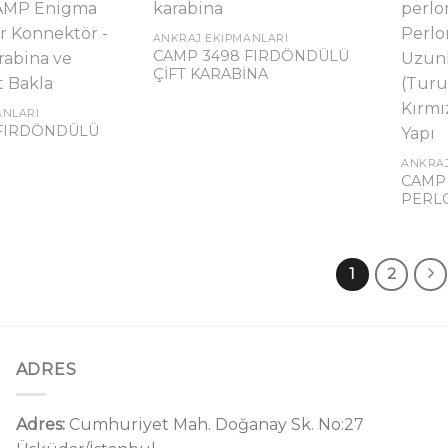
ANKRAJ EKIPMANLARI
CAMP 3498 FIRDÖNDÜLÜ
ÇİFT KARABİNA
ANLARI
 FIRDÖNDÜLÜ
ANKRAJ
CAMP
PERL
1
2
ADRES
Adres:
Cumhuriyet Mah. Doğanay Sk. No:27