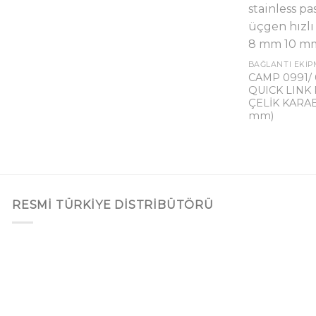
CAMP 0991/
QUICK LINK
ÇELİK KARAB
mm)
RESMI TÜRKIYE DISTRIBÜTÖRÜ