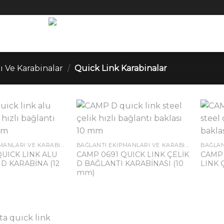
ı Ve Karabinalar
/
Quick Link Karabinalar
BAĞLANTI EKIPMANLARI VE KARABINALAR
BAĞLANTI EKIPMANLARI VE KARABINALAR
QUICK LINK ALU
CAMP 0691 QUICK LINK ÇELİK
CAMP 
D KARABİNA (12
D BAĞLANTI KARABİNASI (10
LINK 
mm)