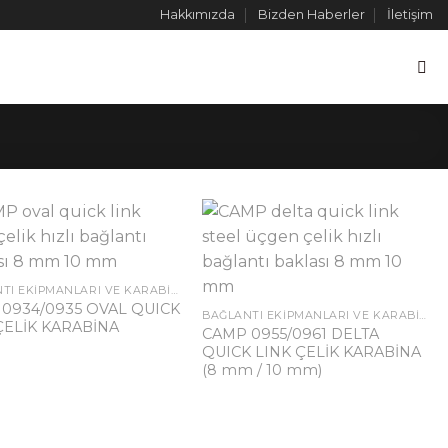
Hakkımızda
Bizden Haberler
İletişim
BAĞLANTI EKIPMANLARI VE KARABINALAR
0934/0935 OVAL QUICK
BAĞLANTI EKIPMANLARI VE KARABINALAR
ÇELİK KARABİNA
CAMP 0955/0961 DELTA
QUICK LINK ÇELİK KARABİNA
(8 mm / 10 mm)