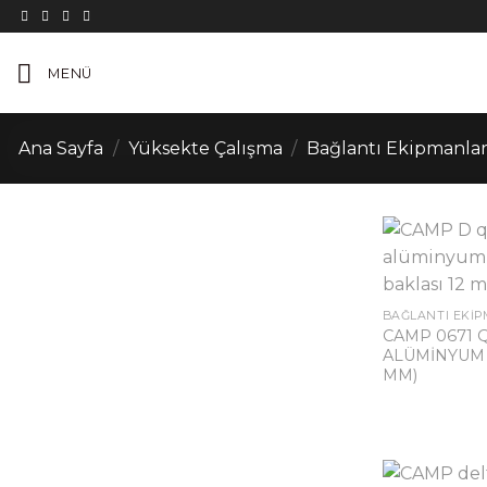
İçeriğe
atla
MENÜ
Ana Sayfa
/
Yüksekte Çalışma
/
Bağlantı Ekipmanlar
CAMP 0671 
ALÜMİNYUM 
MM)