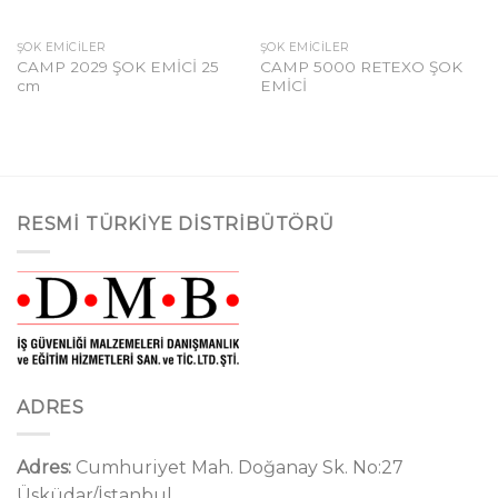
ŞOK EMICILER
ŞOK EMICILER
CAMP 2029 ŞOK EMİCİ 25
CAMP 5000 RETEXO ŞOK
cm
EMİCİ
RESMI TÜRKIYE DISTRIBÜTÖRÜ
ADRES
Adres:
Cumhuriyet Mah. Doğanay Sk. No:27
Üsküdar/İstanbul