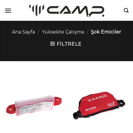
İçeriğe
atla
Ana Sayfa
/
Yüksekte Çalışma
/
Şok Emiciler
FILTRELE