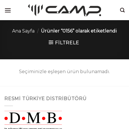
İçeriğe
atla
Ana Sayfa
/
Ürünler “0156” olarak etiketlendi
FILTRELE
Seçiminizle eşleşen ürün bulunamadı.
RESMI TÜRKIYE DISTRIBÜTÖRÜ