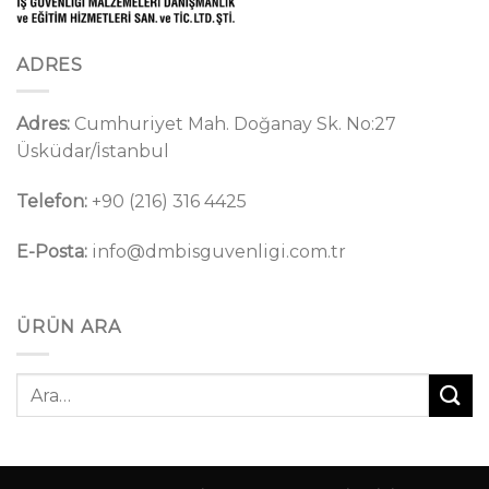
ADRES
Adres:
Cumhuriyet Mah. Doğanay Sk. No:27
Üsküdar/İstanbul
Telefon:
+90 (216) 316 4425
E-Posta:
info@dmbisguvenligi.com.tr
ÜRÜN ARA
Ara: