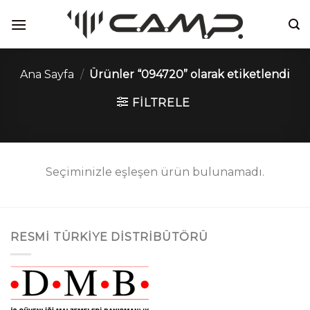
İçeriğe
atla
Ana Sayfa
/
Ürünler “094720” olarak etiketlendi
FILTRELE
Seçiminizle eşleşen ürün bulunamadı.
RESMI TÜRKIYE DISTRIBÜTÖRÜ