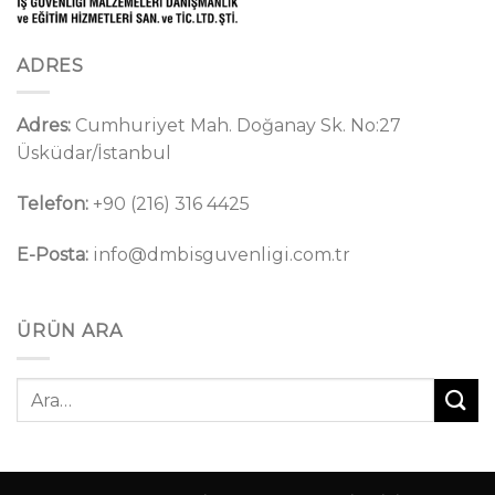
ADRES
Adres:
Cumhuriyet Mah. Doğanay Sk. No:27
Üsküdar/İstanbul
Telefon:
+90 (216) 316 4425
E-Posta:
info@dmbisguvenligi.com.tr
ÜRÜN ARA
Ara: