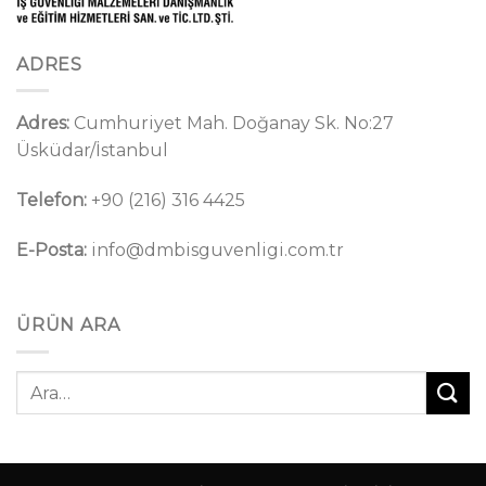
ADRES
Adres:
Cumhuriyet Mah. Doğanay Sk. No:27
Üsküdar/İstanbul
Telefon:
+90 (216) 316 4425
E-Posta:
info@dmbisguvenligi.com.tr
ÜRÜN ARA
Ara: