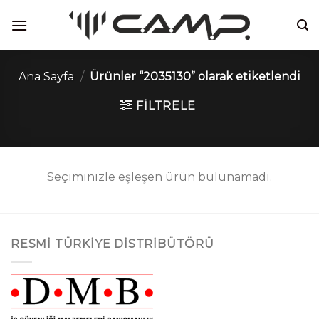
İçeriğe
atla
Ana Sayfa
/
Ürünler “2035130” olarak etiketlendi
FILTRELE
Seçiminizle eşleşen ürün bulunamadı.
RESMI TÜRKIYE DISTRIBÜTÖRÜ