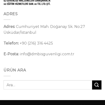
ADRES
Adres:
Cumhuriyet Mah. Doğanay Sk. No:27
Üsküdar/İstanbul
Telefon:
+90 (216) 316 4425
E-Posta:
info@dmbisguvenligi.com.tr
ÜRÜN ARA
Ara: