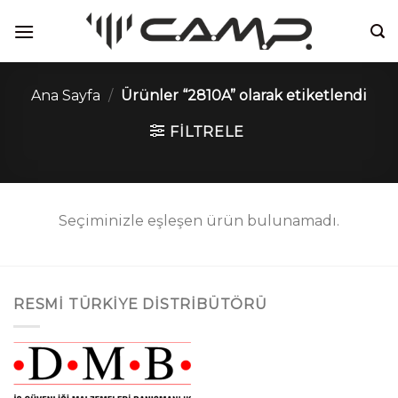
İçeriğe
atla
Ana Sayfa
/
Ürünler “2810A” olarak etiketlendi
FILTRELE
Seçiminizle eşleşen ürün bulunamadı.
RESMI TÜRKIYE DISTRIBÜTÖRÜ