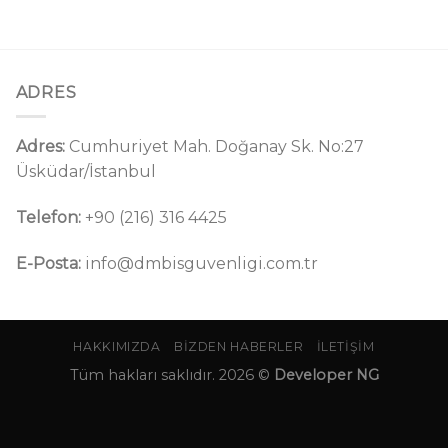
ADRES
Adres:
Cumhuriyet Mah. Doğanay Sk. No:27
Üsküdar/İstanbul
Telefon:
+90 (216) 316 4425
E-Posta:
info@dmbisguvenligi.com.tr
HAKKIMIZDA
BIZDEN HABERLER
İLETIŞIM
Tüm hakları saklıdır. 2026 ©
Developer NG