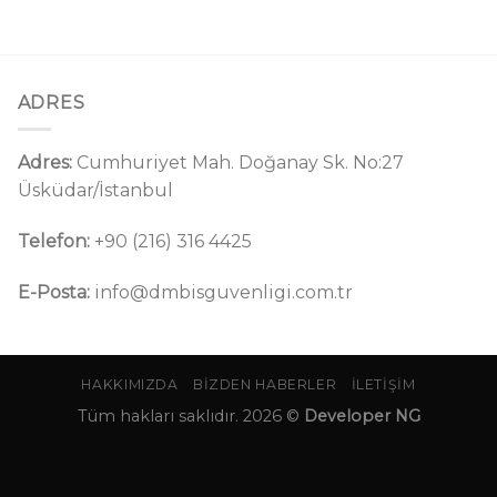
ADRES
Adres:
Cumhuriyet Mah. Doğanay Sk. No:27
Üsküdar/İstanbul
Telefon:
+90 (216) 316 4425
E-Posta:
info@dmbisguvenligi.com.tr
HAKKIMIZDA
BIZDEN HABERLER
İLETIŞIM
Tüm hakları saklıdır. 2026 ©
Developer NG