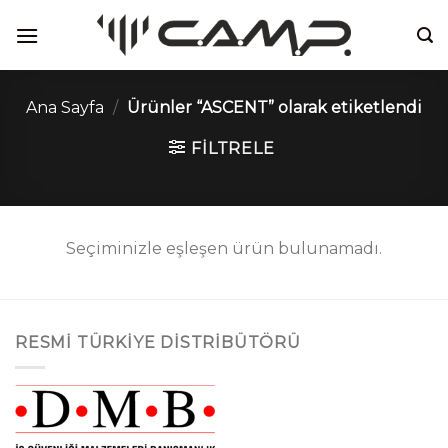
İçeriğe
atla
Ana Sayfa
/
Ürünler “ASCENT” olarak etiketlendi
FILTRELE
Seçiminizle eşleşen ürün bulunamadı.
RESMI TÜRKIYE DISTRIBÜTÖRÜ