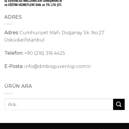
ADRES
Adres:
Cumhuriyet Mah. Doğanay Sk. No:27
Üsküdar/İstanbul
Telefon:
+90 (216) 316 4425
E-Posta:
info@dmbisguvenligi.com.tr
ÜRÜN ARA
Ara: