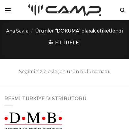
İçeriğe
atla
Ana Sayfa
/
Ürünler “DOKUMA” olarak etiketlendi
FILTRELE
Seçiminizle eşleşen ürün bulunamadı.
RESMI TÜRKIYE DISTRIBÜTÖRÜ