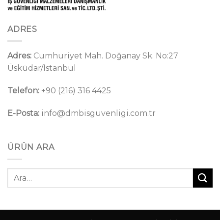
ADRES
Adres:
Cumhuriyet Mah. Doğanay Sk. No:27
Üsküdar/İstanbul
Telefon:
+90 (216) 316 4425
E-Posta:
info@dmbisguvenligi.com.tr
ÜRÜN ARA
Ara: