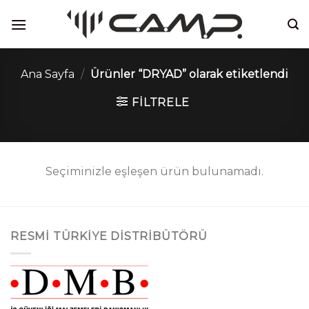
İçeriğe
atla
Ana Sayfa
/
Ürünler “DRYAD” olarak etiketlendi
FILTRELE
Seçiminizle eşleşen ürün bulunamadı.
RESMI TÜRKIYE DISTRIBÜTÖRÜ