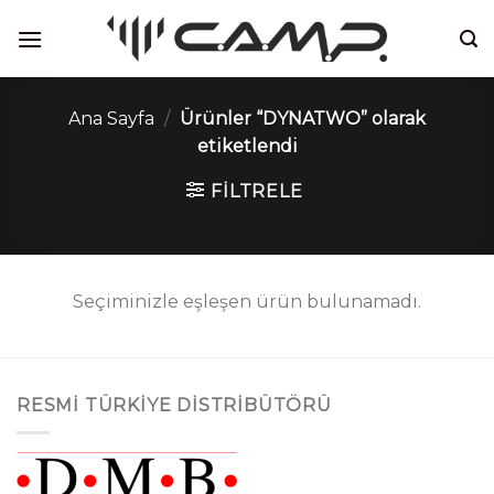
İçeriğe
atla
Ana Sayfa
/
Ürünler “DYNATWO” olarak
etiketlendi
FILTRELE
Seçiminizle eşleşen ürün bulunamadı.
RESMI TÜRKIYE DISTRIBÜTÖRÜ