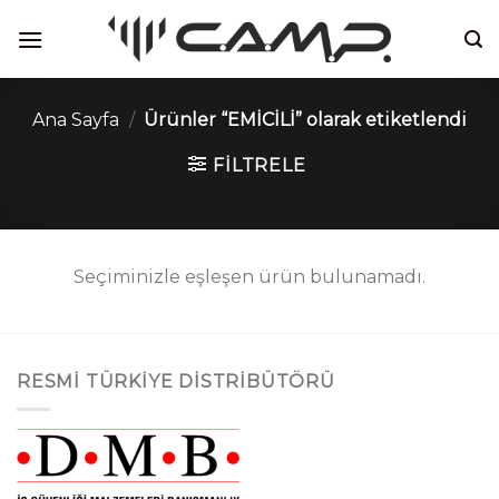
İçeriğe
atla
Ana Sayfa
/
Ürünler “EMİCİLİ” olarak etiketlendi
FILTRELE
Seçiminizle eşleşen ürün bulunamadı.
RESMI TÜRKIYE DISTRIBÜTÖRÜ