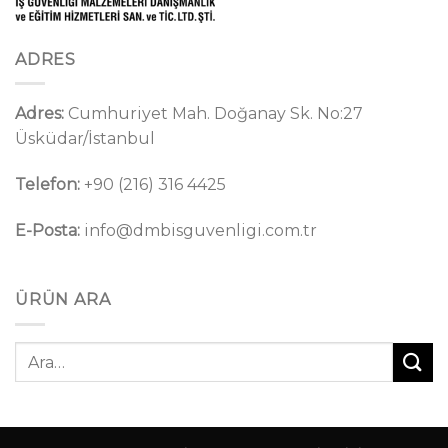
ADRES
Adres:
Cumhuriyet Mah. Doğanay Sk. No:27
Üsküdar/İstanbul
Telefon:
+90 (216) 316 4425
E-Posta:
info@dmbisguvenligi.com.tr
ÜRÜN ARA
Ara: