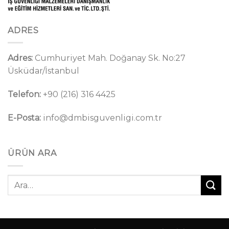
ADRES
Adres:
Cumhuriyet Mah. Doğanay Sk. No:27
Üsküdar/İstanbul
Telefon:
+90 (216) 316 4425
E-Posta:
info@dmbisguvenligi.com.tr
ÜRÜN ARA
Ara: