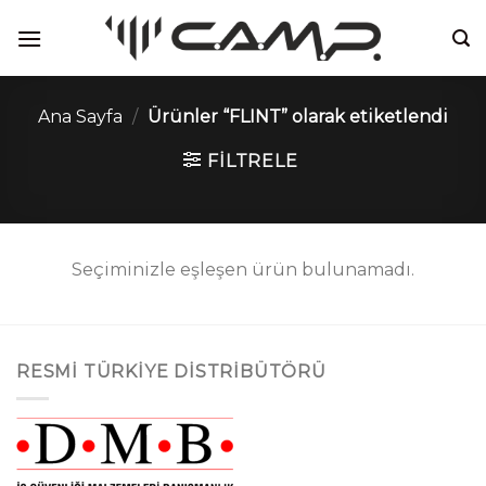
İçeriğe
atla
Ana Sayfa
/
Ürünler “FLINT” olarak etiketlendi
FILTRELE
Seçiminizle eşleşen ürün bulunamadı.
RESMI TÜRKIYE DISTRIBÜTÖRÜ