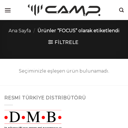
İçeriğe
atla
Ana Sayfa
/
Ürünler “FOCUS” olarak etiketlendi
FILTRELE
Seçiminizle eşleşen ürün bulunamadı.
RESMI TÜRKIYE DISTRIBÜTÖRÜ