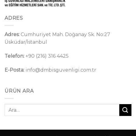
ADRES
Adres:
Cumhuriyet Mah. Doğanay Sk. No:27
Üsküdar/İstanbul
Telefon:
+90 (216) 316 4425
E-Posta:
info@dmbisguvenligi.com.tr
ÜRÜN ARA
Ara: