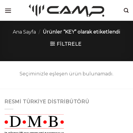
İçeriğe
atla
Ana Sayfa
/
Ürünler “KEY” olarak etiketlendi
FILTRELE
Seçiminizle eşleşen ürün bulunamadı.
RESMI TÜRKIYE DISTRIBÜTÖRÜ