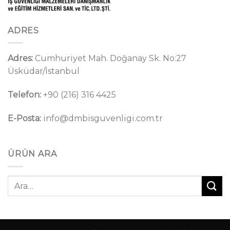
ADRES
Adres:
Cumhuriyet Mah. Doğanay Sk. No:27
Üsküdar/İstanbul
Telefon:
+90 (216) 316 4425
E-Posta:
info@dmbisguvenligi.com.tr
ÜRÜN ARA
Ara: