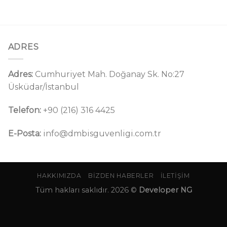
ADRES
Adres:
Cumhuriyet Mah. Doğanay Sk. No:27
Üsküdar/İstanbul
Telefon:
+90 (216) 316 4425
E-Posta:
info@dmbisguvenligi.com.tr
HAKKIMIZDA
BIZDEN HABERLER
İLETIŞIM
Tüm hakları saklıdır. 2026 ©
Developer NG