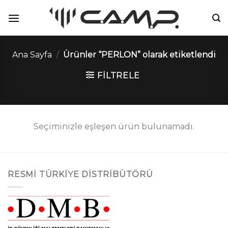
İçeriğe
atla
Ana Sayfa
/
Ürünler “PERLON” olarak etiketlendi
FILTRELE
Seçiminizle eşleşen ürün bulunamadı.
RESMI TÜRKIYE DISTRIBÜTÖRÜ