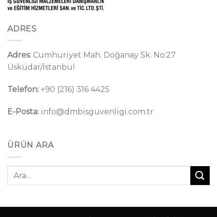
ADRES
Adres:
Cumhuriyet Mah. Doğanay Sk. No:27
Üsküdar/İstanbul
Telefon:
+90 (216) 316 4425
E-Posta:
info@dmbisguvenligi.com.tr
ÜRÜN ARA
Ara: