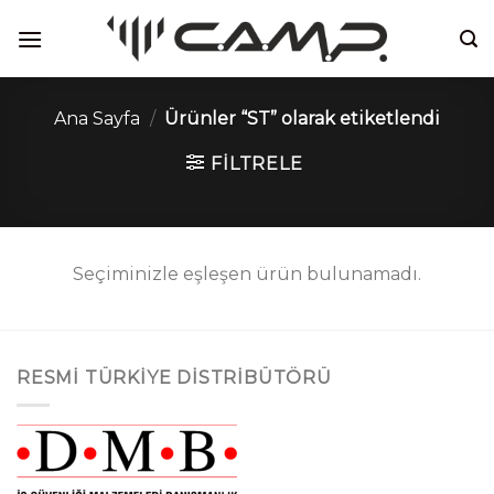
İçeriğe
atla
Ana Sayfa
/
Ürünler “ST” olarak etiketlendi
FILTRELE
Seçiminizle eşleşen ürün bulunamadı.
RESMI TÜRKIYE DISTRIBÜTÖRÜ