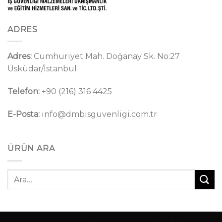
ADRES
Adres:
Cumhuriyet Mah. Doğanay Sk. No:27
Üsküdar/İstanbul
Telefon:
+90 (216) 316 4425
E-Posta:
info@dmbisguvenligi.com.tr
ÜRÜN ARA
Ara: