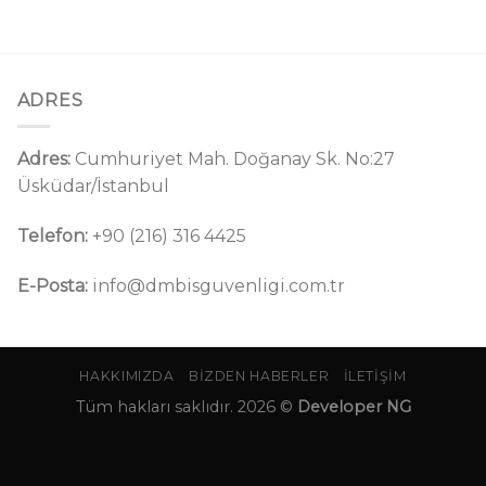
ADRES
Adres:
Cumhuriyet Mah. Doğanay Sk. No:27
Üsküdar/İstanbul
Telefon:
+90 (216) 316 4425
E-Posta:
info@dmbisguvenligi.com.tr
HAKKIMIZDA
BIZDEN HABERLER
İLETIŞIM
Tüm hakları saklıdır. 2026 ©
Developer NG