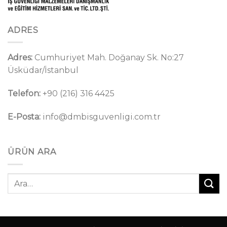
ADRES
Adres:
Cumhuriyet Mah. Doğanay Sk. No:27
Üsküdar/İstanbul
Telefon:
+90 (216) 316 4425
E-Posta:
info@dmbisguvenligi.com.tr
ÜRÜN ARA
Ara: