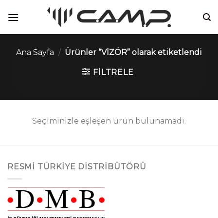
İçeriğe
atla
Ana Sayfa
/
Ürünler “VİZÖR” olarak etiketlendi
FILTRELE
Seçiminizle eşleşen ürün bulunamadı.
RESMI TÜRKIYE DISTRIBÜTÖRÜ