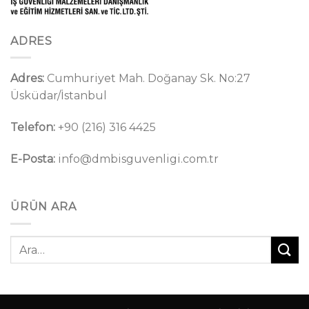
ADRES
Adres:
Cumhuriyet Mah. Doğanay Sk. No:27
Üsküdar/İstanbul
Telefon:
+90 (216) 316 4425
E-Posta:
info@dmbisguvenligi.com.tr
ÜRÜN ARA
Ara: