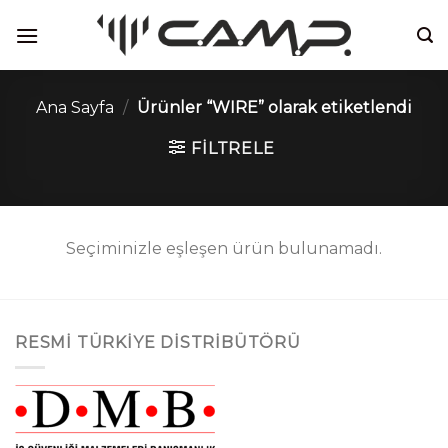
İçeriğe
atla
Ana Sayfa
/
Ürünler “WIRE” olarak etiketlendi
FILTRELE
Seçiminizle eşleşen ürün bulunamadı.
RESMI TÜRKIYE DISTRIBÜTÖRÜ