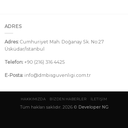
ADRES
Adres:
Cumhuriyet Mah. Doğanay Sk. No:27
Üsküdar/İstanbul
Telefon:
+90 (216) 316 4425
E-Posta:
info@dmbisguvenligi.com.tr
HAKKIMIZDA
BIZDEN HABERLER
İLETIŞIM
Tüm hakları saklıdır. 2026 ©
Developer NG