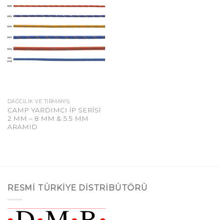
DAĞCILIK VE TIRMANIŞ
CAMP YARDIMCI İP SERİSİ
2 MM – 8 MM & 5.5 MM
ARAMID
RESMI TÜRKIYE DISTRIBÜTÖRÜ