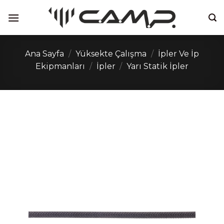
İçeriğe
atla
Ana Sayfa
/
Yüksekte Çalışma
/
İpler Ve İp
Ekipmanları
/
İpler
/
Yarı Statik İpler