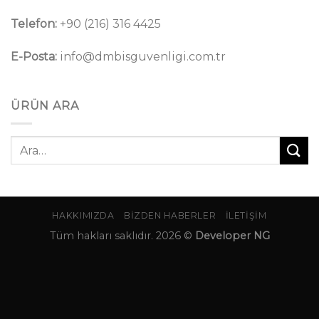
Telefon:
+90 (216) 316 4425
E-Posta:
info@dmbisguvenligi.com.tr
ÜRÜN ARA
Ara:
HAKKIMIZDA
BIZDEN HABERLER
İLETIŞIM
Tüm hakları saklıdır. 2026 ©
Developer NG