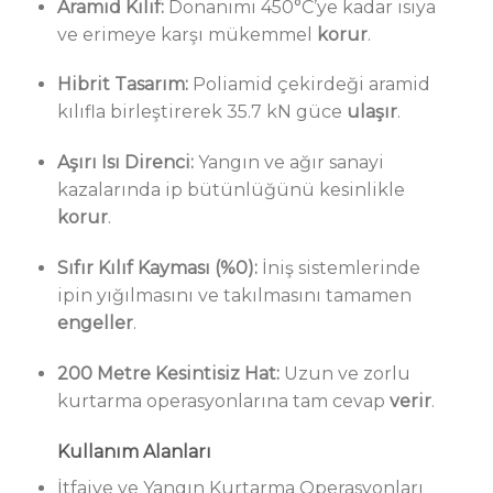
Aramid Kılıf:
Donanımı 450°C’ye kadar ısıya
ve erimeye karşı mükemmel
korur
.
Hibrit Tasarım:
Poliamid çekirdeği aramid
kılıfla birleştirerek 35.7 kN güce
ulaşır
.
Aşırı Isı Direnci:
Yangın ve ağır sanayi
kazalarında ip bütünlüğünü kesinlikle
korur
.
Sıfır Kılıf Kayması (%0):
İniş sistemlerinde
ipin yığılmasını ve takılmasını tamamen
engeller
.
200 Metre Kesintisiz Hat:
Uzun ve zorlu
kurtarma operasyonlarına tam cevap
verir
.
Kullanım Alanları
İtfaiye ve Yangın Kurtarma Operasyonları