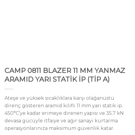
CAMP 0811 BLAZER 11 MM YANMAZ
ARAMID YARI STATİK İP (TİP A)
Ateşe ve yüksek sıcaklıklara karşı olağanüstü
direnç gösteren aramid kılıflı 11 mm yarı statik ip.
450°C’ye kadar erimeye direnen yapısı ve 35.7 kN
devasa gücüyle itfaiye ve ağır sanayi kurtarma
operasyonlarınıza maksimum güvenlik katar.