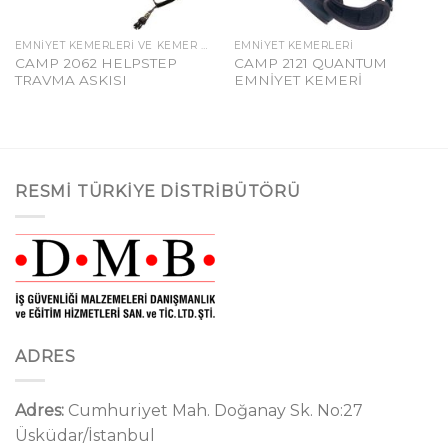
EMNIYET KEMERLERI VE KEMER AKSESUARLARI
EMNIYET KEMERLERI
CAMP 2062 HELPSTEP
CAMP 2121 QUANTUM
TRAVMA ASKISI
EMNİYET KEMERİ
RESMI TÜRKIYE DISTRIBÜTÖRÜ
ADRES
Adres:
Cumhuriyet Mah. Doğanay Sk. No:27
Üsküdar/İstanbul