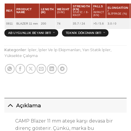
STRENGTH
FALLS
ELONGATION
PRODUCT
LENGTH
WEIGHT
(KN)
/
REF.
/
NAME
(M)
(G/M)
STATIC / 8-
IMPACT
SLIPPAGE (%)
KNOT
(KN)
0811
BLAZER 11 mm
200
74
35.7 / 24
>5 / 5.6
3.0 / 0
AB UYGUNLUK BEYANI 0811
TEKNIK DÖKÜMAN 0811
Kategoriler:
İpler
,
İpler Ve İp Ekipmanları
,
Yarı Statik İpler
,
Yüksekte Çalışma
Açıklama
CAMP Blazer 11 mm ateşe karşı devasa bir
direnç gösterir. Çünkü, marka bu