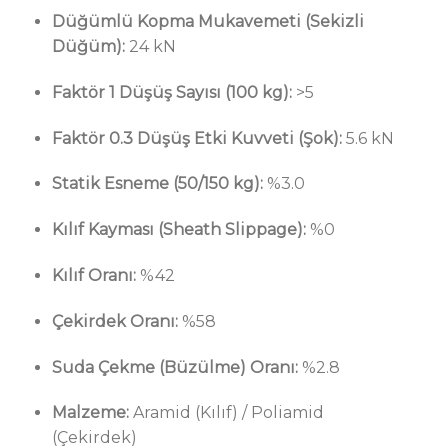
Düğümlü Kopma Mukavemeti (Sekizli
Düğüm):
24 kN
Faktör 1 Düşüş Sayısı (100 kg):
>5
Faktör 0.3 Düşüş Etki Kuvveti (Şok):
5.6 kN
Statik Esneme (50/150 kg):
%3.0
Kılıf Kayması (Sheath Slippage):
%0
Kılıf Oranı:
%42
Çekirdek Oranı:
%58
Suda Çekme (Büzülme) Oranı:
%2.8
Malzeme:
Aramid (Kılıf) / Poliamid
(Çekirdek)