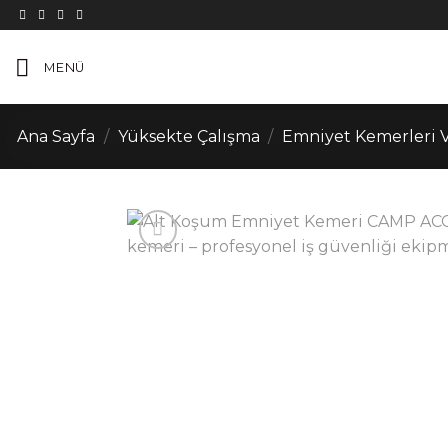
İçeriğe
atla
MENÜ
Ana Sayfa
/
Yüksekte Çalışma
/
Emniyet Kemerleri V