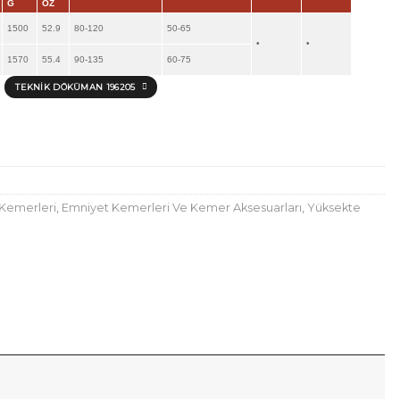
G
OZ
1500
52.9
80-120
50-65
•
•
1570
55.4
90-135
60-75
TEKNIK DÖKÜMAN 196205
Kemerleri
,
Emniyet Kemerleri Ve Kemer Aksesuarları
,
Yüksekte