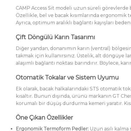
CAMP Access Sit modeli uzun süreli görevlerde be
Özellikle, bel ve bacak kısımlarında ergonomik te
Ayrıca, optimum aralıklı bağlantı kayışları bede
Çift Döngülü Karın Tasarımı
Diğer yandan, donanımın karın (ventral) bölgesi
takmak için kullanırsınız. Üstelik, alt döngüye la
alaşımlı bağlantı noktası barındırır. Böylece, ka
Otomatik Tokalar ve Sistem Uyumu
Ek olarak, bacak halkalarındaki STS otomatik toka
kısaltır. Bunun dışında, ürünü markanın GT Ches
korumalı bir düşüş durdurma kemeri yaratır. Kıs
Öne Çıkan Özellikler
Ergonomik Termoform Pedler:
Uzun asılı kalm