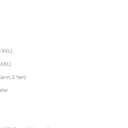
L-XXL)
-XXL)
rın, 2 Yan)
alar
)