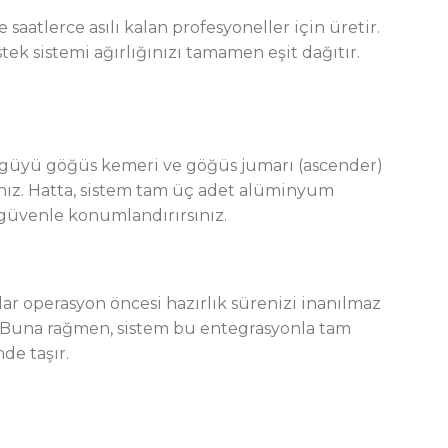
atlerce asılı kalan profesyoneller için üretir.
ek sistemi ağırlığınızı tamamen eşit dağıtır.
öngüyü göğüs kemeri ve göğüs jumarı (ascender)
rsınız. Hatta, sistem tam üç adet alüminyum
i güvenle konumlandırırsınız.
lar operasyon öncesi hazırlık sürenizi inanılmaz
z. Buna rağmen, sistem bu entegrasyonla tam
de taşır.