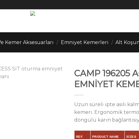
e Kemer Aksesuarları
/
Emniyet Kemerleri
/
Alt Koşu
CAMP 196205 
EMNİYET KEME
Uzun süreli ipte asılı kal
kemeri. Ergonomik termofo
döngülü karın bağlantısıy
REF.
PRODUCT NAME
SIZES