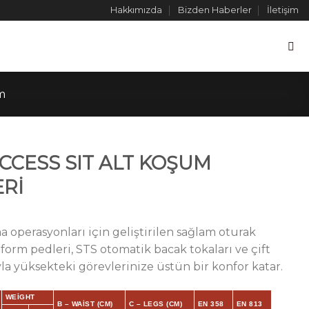
Hakkımızda
Bizden Haberler
İletişim
m
ACCESS SIT ALT KOŞUM
Rİ
ma operasyonları için geliştirilen sağlam oturak
rm pedleri, STS otomatik bacak tokaları ve çift
la yüksekteki görevlerinize üstün bir konfor katar.
WEIGHT
B – WAIST (CM)
C – LEGS (CM)
EN 358
EN 813