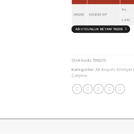
S-L
196205
ACCESS SIT
L-XXL
AB UYGUNLUK BEYANI 196205
Stok kodu:
196205
Kategoriler:
Alt Koşum
,
Emniyet 
Çalışma