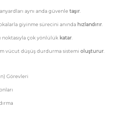
anyardları aynı anda güvenle
taşır
.
okalarla giyinme sürecini anında
hızlandırır
.
tı noktasıyla çok yönlülük
katar
.
am vücut düşüş durdurma sistemi
oluşturur
.
on) Görevleri
onları
ndırma