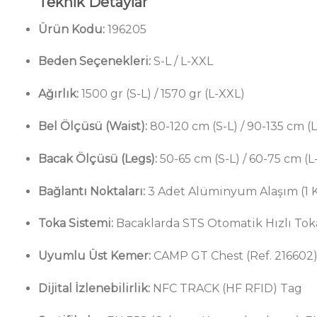
Teknik Detaylar
Ürün Kodu:
196205
Beden Seçenekleri:
S-L / L-XXL
Ağırlık:
1500 gr (S-L) / 1570 gr (L-XXL)
Bel Ölçüsü (Waist):
80-120 cm (S-L) / 90-135 cm (
Bacak Ölçüsü (Legs):
50-65 cm (S-L) / 60-75 cm (L
Bağlantı Noktaları:
3 Adet Alüminyum Alaşım (1 Ka
Toka Sistemi:
Bacaklarda STS Otomatik Hızlı Tok
Uyumlu Üst Kemer:
CAMP GT Chest (Ref. 216602
Dijital İzlenebilirlik:
NFC TRACK (HF RFID) Tag