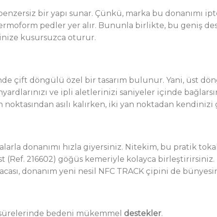
nzersiz bir yapı sunar. Çünkü, marka bu donanımı ipte sa
rmoform pedler yer alır. Bununla birlikte, bu geniş dest
ninize kusursuzca oturur.
nde çift döngülü özel bir tasarım bulunur. Yani, üst d
nyardlarınızı ve ipli aletlerinizi saniyeler içinde bağla
rın noktasından asılı kalırken, iki yan noktadan kendiniz
larla donanımı hızla giyersiniz. Nitekim, bu pratik toka
t (Ref. 216602) göğüs kemeriyle kolayca birleştirirsini
acası, donanım yeni nesil NFC TRACK çipini de bünyesin
a sürelerinde bedeni mükemmel
destekler
.