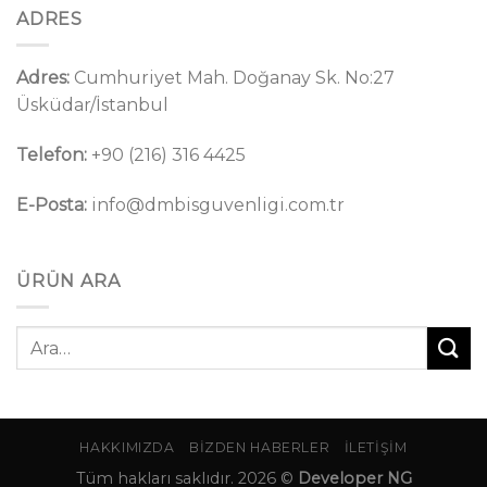
ADRES
Adres:
Cumhuriyet Mah. Doğanay Sk. No:27
Üsküdar/İstanbul
Telefon:
+90 (216) 316 4425
E-Posta:
info@dmbisguvenligi.com.tr
ÜRÜN ARA
Ara:
HAKKIMIZDA
BIZDEN HABERLER
İLETIŞIM
Tüm hakları saklıdır. 2026 ©
Developer NG