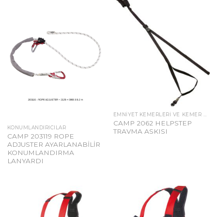
EMNIYET KEMERLERI VE KEMER AKSESUARLARI
CAMP 2062 HELPSTEP
KONUMLANDIRICILAR
TRAVMA ASKISI
CAMP 203119 ROPE
ADJUSTER AYARLANABİLİR
KONUMLANDIRMA
LANYARDI