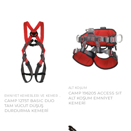
ALT KOŞUM
CAMP 196205 ACCESS SIT
EMNIYET KEMERLERI VE KEMER AKSESUARLARI
ALT KOŞUM EMNİYET
CAMP 1275T BASIC DUO
KEMERİ
TAM VÜCUT DÜŞÜŞ
DURDURMA KEMERİ