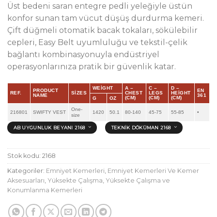
Üst bedeni saran entegre pedli yeleğiyle üstün
konfor sunan tam vücut düşüş durdurma kemeri.
Çift düğmeli otomatik bacak tokaları, sökülebilir
cepleri, Easy Belt uyumluluğu ve tekstil-çelik
bağlantı kombinasyonuyla endüstriyel
operasyonlarınıza pratik bir güvenlik katar.
WEIGHT
A –
C –
D –
PRODUCT
EN
REF.
SIZES
CHEST
LEGS
HEIGHT
NAME
361
(CM)
(CM)
(CM)
G
OZ
One-
216801
SWIFTY VEST
1420
50.1
80-140
45-75
55-85
•
size
AB UYGUNLUK BEYANI 2168
TEKNIK DÖKÜMAN 2168
Stok kodu:
2168
Kategoriler:
Emniyet Kemerleri
,
Emniyet Kemerleri Ve Kemer
Aksesuarları
,
Yüksekte Çalışma
,
Yüksekte Çalışma ve
Konumlanma Kemerleri