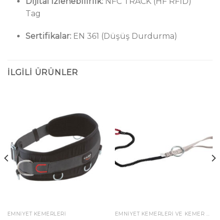
Dijital İzlenebilirlik:
NFC TRACK (HF RFID)
Tag
Sertifikalar:
EN 361 (Düşüş Durdurma)
İLGILI ÜRÜNLER
EMNIYET KEMERLERI
EMNIYET KEMERLERI VE KEMER AKSESUARLARI