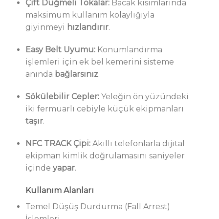
Çift Düğmeli Tokalar:
Bacak kısımlarında
maksimum kullanım kolaylığıyla
giyinmeyi
hızlandırır
.
Easy Belt Uyumu:
Konumlandırma
işlemleri için ek bel kemerini sisteme
anında
bağlarsınız
.
Sökülebilir Cepler:
Yeleğin ön yüzündeki
iki fermuarlı cebiyle küçük ekipmanları
taşır
.
NFC TRACK Çipi:
Akıllı telefonlarla dijital
ekipman kimlik doğrulamasını saniyeler
içinde
yapar
.
Kullanım Alanları
Temel Düşüş Durdurma (Fall Arrest)
İşlemleri