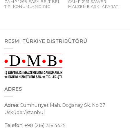
CAMP 1268 EASY BELT BEL
CAMP 2151 SAWER
TİPİ KONUMLANDIRICI
MALZEME ASKI APARATI
RESMI TÜRKIYE DISTRIBÜTÖRÜ
ADRES
Adres:
Cumhuriyet Mah. Doğanay Sk. No:27
Üsküdar/İstanbul
Telefon:
+90 (216) 316 4425