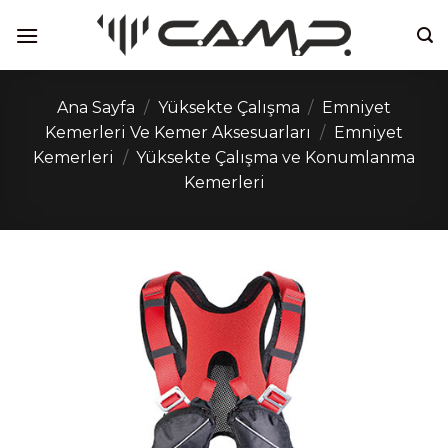
İçeriğe
atla
Ana Sayfa
/
Yüksekte Çalışma
/
Emniyet
Kemerleri Ve Kemer Aksesuarları
/
Emniyet
Kemerleri
/
Yüksekte Çalışma ve Konumlanma
Kemerleri