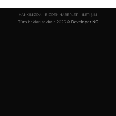
HAKKIMIZDA
BIZDEN HABERLER
İLETIŞIM
Tüm hakları saklıdır. 2026 ©
Developer NG