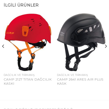
İLGILI ÜRÜNLER
DAĞCILIK VE TIRMANIŞ
DAĞCILIK VE TIRMANIŞ
CAMP 2127 TITAN DAĞCILIK
CAMP 2641 ARES AIR PLUS
KASKI
KASK