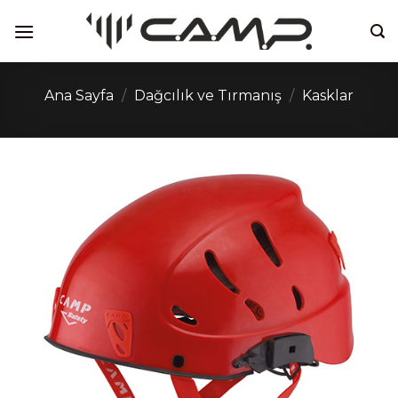
İçeriğe
atla
Ana Sayfa
/
Dağcılık ve Tırmanış
/
Kasklar