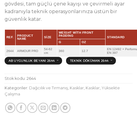
gövdesi, tam güçlü çene kayışı ve çevirmeli ayar
kadranıyla teknik operasyonlarınıza üstün bir
güvenlik katar.
WEIGHT WITH FRONT
PRODUCT
PADDING
REF.
SIZE
STANDARD
NAME
G
OZ
54-62
EN 12492 + Performa
2644
ARMOUR PRO
360
12.7
cm
EN 397
AB UYGUNLUK BEYANI 2644
TEKNIK DÖKÜMAN 2644
Stok kodu:
2644
Kategoriler:
Dağcılık ve Tırmanış
,
Kasklar
,
Kasklar
,
Yüksekte
Çalışma