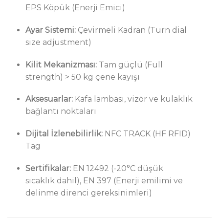
EPS Köpük (Enerji Emici)
Ayar Sistemi:
Çevirmeli Kadran (Turn dial
size adjustment)
Kilit Mekanizması:
Tam güçlü (Full
strength) > 50 kg çene kayışı
Aksesuarlar:
Kafa lambası, vizör ve kulaklık
bağlantı noktaları
Dijital İzlenebilirlik:
NFC TRACK (HF RFID)
Tag
Sertifikalar:
EN 12492 (-20°C düşük
sıcaklık dahil), EN 397 (Enerji emilimi ve
delinme direnci gereksinimleri)