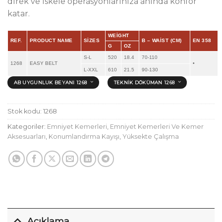
direk ve iskele operasyonlarınıza anında konfor
katar.
WEIGHT
REF.
PRODUCT NAME
SIZES
B – WAIST (CM)
EN 358
G
OZ
S-L
520
18.4
70-110
1268
EASY BELT
•
L-XXL
610
21.5
90-130
AB UYGUNLUK BEYANI 1268
TEKNIK DÖKÜMAN 1268
Stok kodu:
1268
Kategoriler:
Emniyet Kemerleri
,
Emniyet Kemerleri Ve Kemer
Aksesuarları
,
Konumlandırma Kayışı
,
Yüksekte Çalışma
Açıklama