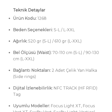
Teknik Detaylar
Ürün Kodu:
1268
Beden Seçenekleri:
S-L / L-XXL
Ağırlık:
520 gr (S-L) / 610 gr (L-XXL)
Bel Ölçüsü (Waist):
70-110 cm (S-L) / 90-130
cm (L-XXL)
Bağlantı Noktaları:
2 Adet Çelik Yan Halka
(Side rings)
Dijital İzlenebilirlik:
NFC TRACK (HF RFID)
Tag
Uyumlu Modeller:
Focus Light XT, Focus