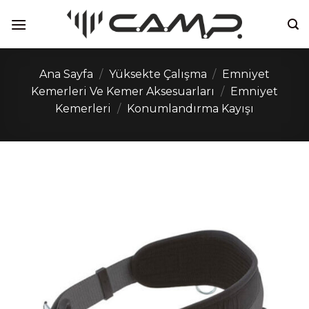
İçeriğe
atla
Ana Sayfa
/
Yüksekte Çalışma
/
Emniyet
Kemerleri Ve Kemer Aksesuarları
/
Emniyet
Kemerleri
/
Konumlandırma Kayışı