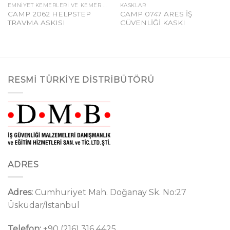
EMNIYET KEMERLERI VE KEMER AKSESUARLARI
KASKLAR
CAMP 2062 HELPSTEP
CAMP 0747 ARES İŞ
TRAVMA ASKISI
GÜVENLİĞİ KASKI
RESMI TÜRKIYE DISTRIBÜTÖRÜ
ADRES
Adres:
Cumhuriyet Mah. Doğanay Sk. No:27
Üsküdar/İstanbul
Telefon:
+90 (216) 316 4425