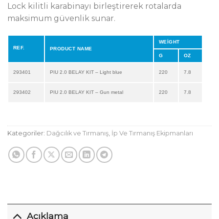
Lock kilitli karabinayı birleştirerek rotalarda
maksimum güvenlik sunar.
WEİGHT
REF.
PRODUCT NAME
G
OZ
293401
PIU 2.0 BELAY KIT – Light blue
220
7.8
293402
PIU 2.0 BELAY KIT – Gun metal
220
7.8
Kategoriler:
Dağcılık ve Tırmanış
,
İp Ve Tırmanış Ekipmanları
Açıklama