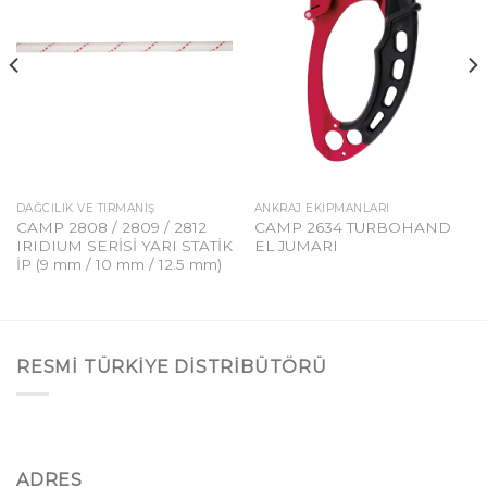
DAĞCILIK VE TIRMANIŞ
ANKRAJ EKIPMANLARI
CAMP 2808 / 2809 / 2812
CAMP 2634 TURBOHAND
IRIDIUM SERİSİ YARI STATİK
EL JUMARI
İP (9 mm / 10 mm / 12.5 mm)
RESMI TÜRKIYE DISTRIBÜTÖRÜ
ADRES