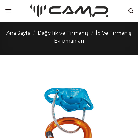
İçeriğe
atla
Ana Sayfa
/
Dağcılık ve Tırmanış
/
İp Ve Tırmanış
Ekipmanları