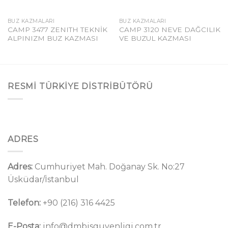
BUZ KAZMALARI
BUZ KAZMALARI
CAMP 3477 ZENITH TEKNİK
CAMP 3120 NEVE DAĞCILIK
ALPINIZM BUZ KAZMASI
VE BUZUL KAZMASI
RESMI TÜRKIYE DISTRIBÜTÖRÜ
ADRES
Adres:
Cumhuriyet Mah. Doğanay Sk. No:27
Üsküdar/İstanbul
Telefon:
+90 (216) 316 4425
E-Posta:
info@dmbisguvenligi.com.tr