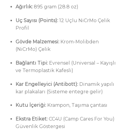
Ağırlık:
895 gram (28.8 oz)
Uç Sayısı (Points):
12 Uçlu NiCrMo Çelik
Profil
Gövde Malzemesi:
Krom-Molibden
(NiCrMo) Çelik
Bağlantı Tipi:
Evrensel (Universal – Kayışlı
ve Termoplastik Kafesli)
Kar Engelleyici (Antibott):
Dinamik yapılı
kar plakaları (Sisteme entegre gelir)
Kutu İçeriği:
Krampon, Taşıma çantası
Ekstra Etiket:
CC4U (Camp Cares For You)
Güvenlik Göstergesi