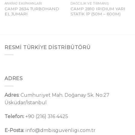
ANKRAJ EKIPMANLARI
DAĞCILIK VE TIRMANIŞ
CAMP 2634 TURBOHAND
CAMP 2810 IRIDIUM YARI
EL JUMARI
STATİK İP (50M – 600M)
RESMI TÜRKIYE DISTRIBÜTÖRÜ
ADRES
Adres:
Cumhuriyet Mah. Doğanay Sk. No:27
Üsküdar/İstanbul
Telefon:
+90 (216) 316 4425
E-Posta:
info@dmbisguvenligi.com.tr