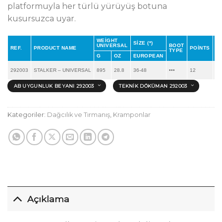
platformuyla her türlü yürüyüş botuna
kusursuzca uyar.
WEIGHT
SIZE (*)
UNIVERSAL
BOOT
F
REF.
PRODUCT NAME
POINTS
TYPE
M
G
OZ
EUROPEAN
Ni
292003
STALKER – UNIVERSAL
895
28.8
36-48
•••
12
St
AB UYGUNLUK BEYANI 292003
TEKNIK DÖKÜMAN 292003
Kategoriler:
Dağcılık ve Tırmanış
,
Kramponlar
Açıklama