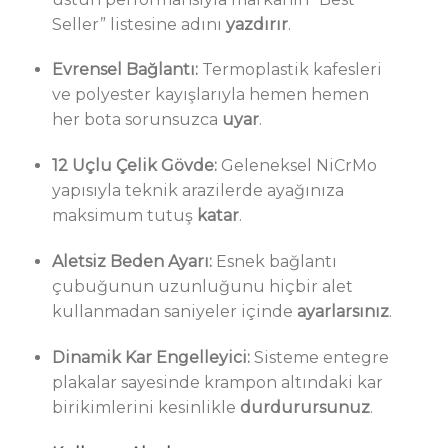
Seller” listesine adını
yazdırır
.
Evrensel Bağlantı:
Termoplastik kafesleri
ve polyester kayışlarıyla hemen hemen
her bota sorunsuzca
uyar
.
12 Uçlu Çelik Gövde:
Geleneksel NiCrMo
yapısıyla teknik arazilerde ayağınıza
maksimum tutuş
katar
.
Aletsiz Beden Ayarı:
Esnek bağlantı
çubuğunun uzunluğunu hiçbir alet
kullanmadan saniyeler içinde
ayarlarsınız
.
Dinamik Kar Engelleyici:
Sisteme entegre
plakalar sayesinde krampon altındaki kar
birikimlerini kesinlikle
durdurursunuz
.