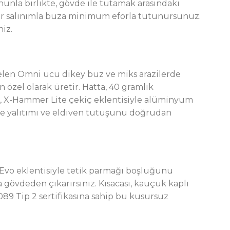
Bununla birlikte, gövde ile tutamak arasındaki
 bir salınımla buza minimum eforla tutunursunuz.
iz.
gelen Omni ucu dikey buz ve miks arazilerde
 özel olarak üretir. Hatta, 40 gramlık
ce, X-Hammer Lite çekiç eklentisiyle alüminyum
le yalıtımı ve eldiven tutuşunu doğrudan
Evo eklentisiyle tetik parmağı boşluğunu
la gövdeden çıkarırsınız. Kısacası, kauçuk kaplı
89 Tip 2 sertifikasına sahip bu kusursuz