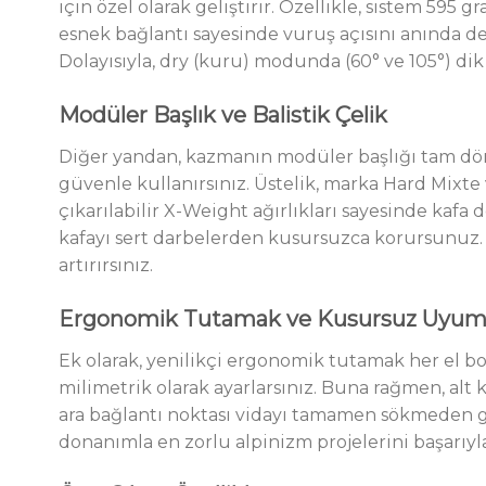
için özel olarak geliştirir. Özellikle, sistem 595 
esnek bağlantı sayesinde vuruş açısını anında d
Dolayısıyla, dry (kuru) modunda (60° ve 105°) di
Modüler Başlık ve Balistik Çelik
Diğer yandan, kazmanın modüler başlığı tam dört
güvenle kullanırsınız. Üstelik, marka Hard Mixte 
çıkarılabilir X-Weight ağırlıkları sayesinde kaf
kafayı sert darbelerden kusursuzca korursunuz.
artırırsınız.
Ergonomik Tutamak ve Kusursuz Uyu
Ek olarak, yenilikçi ergonomik tutamak her el 
milimetrik olarak ayarlarsınız. Buna rağmen, alt k
ara bağlantı noktası vidayı tamamen sökmeden gü
donanımla en zorlu alpinizm projelerini başarıyl