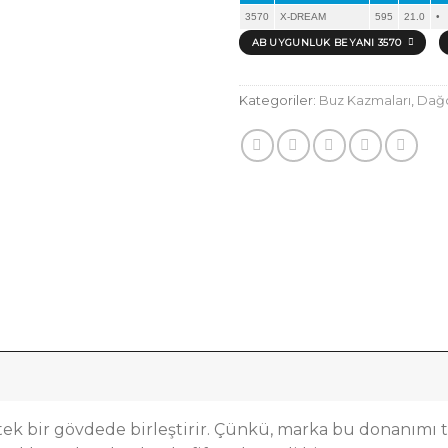
3570
X-DREAM
595
21.0
•
AB UYGUNLUK BEYANI 3570
Kategoriler:
Buz Kazmaları
,
Dağc
tek bir gövdede birleştirir. Çünkü, marka bu donanımı t