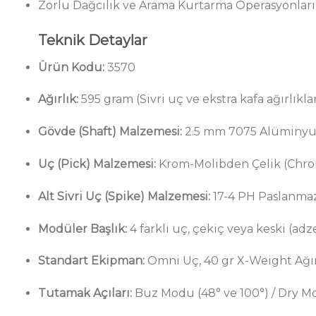
Zorlu Dağcılık ve Arama Kurtarma Operasyonları
Teknik Detaylar
Ürün Kodu:
3570
Ağırlık:
595 gram (Sivri uç ve ekstra kafa ağırlıklar
Gövde (Shaft) Malzemesi:
2.5 mm 7075 Alüminyum
Uç (Pick) Malzemesi:
Krom-Molibden Çelik (Chro
Alt Sivri Uç (Spike) Malzemesi:
17-4 PH Paslanmaz Ç
Modüler Başlık:
4 farklı uç, çekiç veya keski (adz
Standart Ekipman:
Omni Uç, 40 gr X-Weight Ağır
Tutamak Açıları:
Buz Modu (48° ve 100°) / Dry Mo