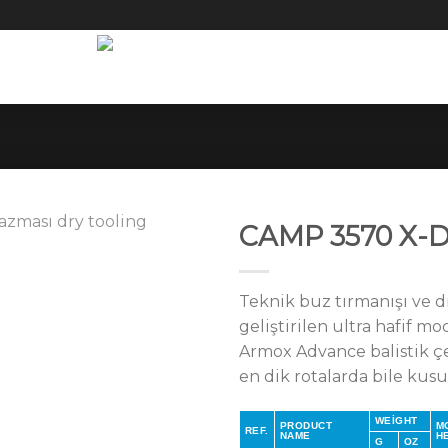
CAMP 3570 X-
Teknik buz tırmanışı ve dr
geliştirilen ultra hafif m
Armox Advance balistik ç
en dik rotalarda bile kus
WEIGHT
PRODUCT
M
REF.
NAME
H
G
OZ