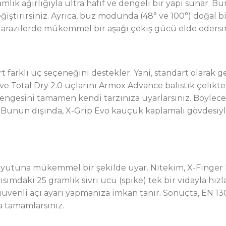
gramlık ağırlığıyla ultra hafif ve dengeli bir yapı sunar. 
eğiştirirsiniz. Ayrıca, buz modunda (48° ve 100°) doğal
k arazilerde mükemmel bir aşağı çekiş gücü elde edersin
 farklı uç seçeneğini destekler. Yani, standart olarak 
ve Total Dry 2.0 uçlarını Armox Advance balistik çelikten
a dengesini tamamen kendi tarzınıza uyarlarsınız. Böyle
 Bunun dışında, X-Grip Evo kauçuk kaplamalı gövdesiy
m
boyutuna mükemmel bir şekilde uyar. Nitekim, X-Finger 
ısımdaki 25 gramlık sivri ucu (spike) tek bir vidayla hız
venli açı ayarı yapmanıza imkan tanır. Sonuçta, EN 130
a tamamlarsınız.