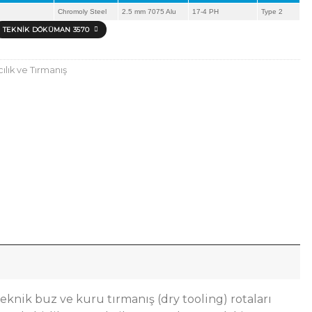
Chromoly Steel
2.5 mm 7075 Alu
17-4 PH
Type 2
TEKNIK DÖKÜMAN 3570
ılık ve Tırmanış
eknik buz ve kuru tırmanış (dry tooling) rotaları