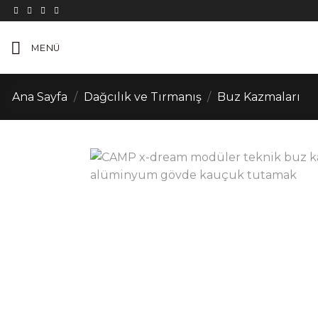
İçeriğe
atla
MENÜ
Ana Sayfa
/
Dağcılık ve Tırmanış
/
Buz Kazmaları