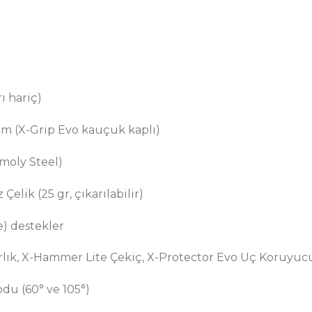
ı hariç)
 (X-Grip Evo kauçuk kaplı)
moly Steel)
elik (25 gr, çıkarılabilir)
e) destekler
lık, X-Hammer Lite Çekiç, X-Protector Evo Uç Koruyuc
du (60° ve 105°)