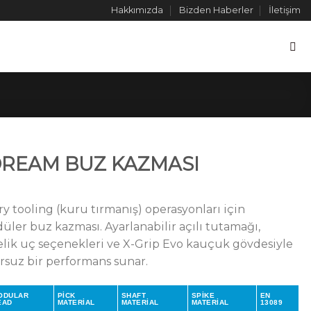
Hakkımızda
Bizden Haberler
İletişim
DREAM BUZ KAZMASI
y tooling (kuru tırmanış) operasyonları için
odüler buz kazması. Ayarlanabilir açılı tutamağı,
elik uç seçenekleri ve X-Grip Evo kauçuk gövdesiyle
ursuz bir performans sunar.
ODULAR
PICK
SHAFT
SPIKE
EN
EAD
MATERIAL
MATERIAL
MATERIAL
13089