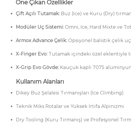
Öne Çıkan Özellikler
Çift Açılı Tutamak:
Buz (Ice) ve Kuru (Dry) tırman
Modüler Uç Sistemi:
Omni, Ice, Hard Mixte ve Tot
Armox Advance Çelik:
Opsiyonel balistik çelik u
X-Finger Evo:
Tutamak içindeki özel eklentiyle t
X-Grip Evo Gövde:
Kauçuk kaplı 7075 alüminyum
Kullanım Alanları
Dikey Buz Şelalesi Tırmanışları (Ice Climbing)
Teknik Miks Rotalar ve Yüksek İrtifa Alpinizmi
Dry Tooling (Kuru Tırmanış) ve Profesyonel Tırm