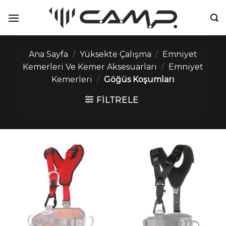
İçeriğe
atla
Ana Sayfa
/
Yüksekte Çalışma
/
Emniyet
Kemerleri Ve Kemer Aksesuarları
/
Emniyet
Kemerleri
/
Göğüs Koşumları
FILTRELE