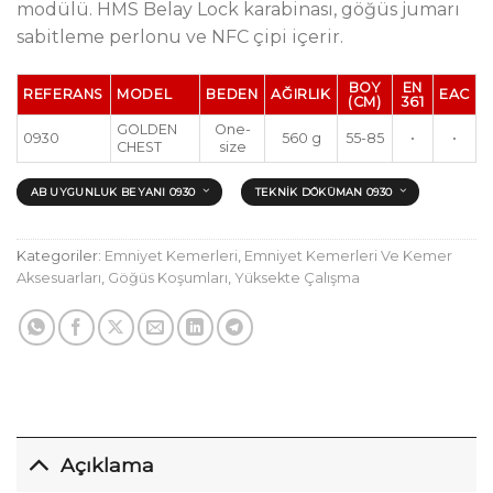
modülü. HMS Belay Lock karabinası, göğüs jumarı
sabitleme perlonu ve NFC çipi içerir.
BOY
EN
REFERANS
MODEL
BEDEN
AĞIRLIK
EAC
(CM)
361
GOLDEN
One-
0930
560 g
55-85
•
•
CHEST
size
AB UYGUNLUK BEYANI 0930
TEKNIK DÖKÜMAN 0930
Kategoriler:
Emniyet Kemerleri
,
Emniyet Kemerleri Ve Kemer
Aksesuarları
,
Göğüs Koşumları
,
Yüksekte Çalışma
Açıklama