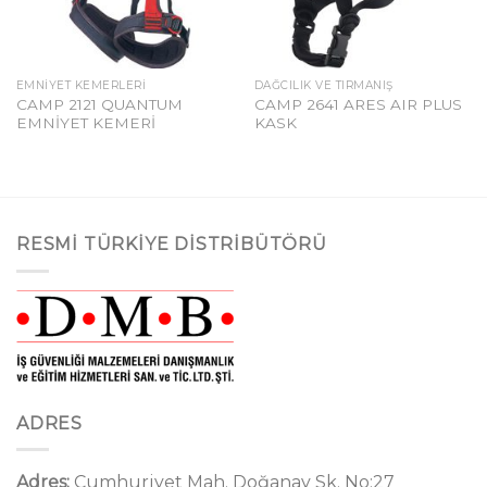
EMNIYET KEMERLERI
DAĞCILIK VE TIRMANIŞ
CAMP 2121 QUANTUM
CAMP 2641 ARES AIR PLUS
EMNİYET KEMERİ
KASK
RESMI TÜRKIYE DISTRIBÜTÖRÜ
ADRES
Adres:
Cumhuriyet Mah. Doğanay Sk. No:27