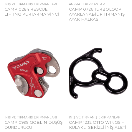
İNIŞ VE TIRMANIŞ EKIPMANLARI
ANKRAJ EKIPMANLARI
CAMP 0284 RESCUE
CAMP 0726 TURBOLOOP
LIFTING KURTARMA VİNCİ
AYARLANABİLİR TIRMANIŞ
AYAK HALKASI
İNIŞ VE TIRMANIŞ EKIPMANLARI
İNIŞ VE TIRMANIŞ EKIPMANLARI
CAMP 0999 GOBLIN DÜŞÜŞ
CAMP 1232 OTTO WINGS –
DURDURUCU
KULAKLI SEKİZLİ İNİŞ ALETİ