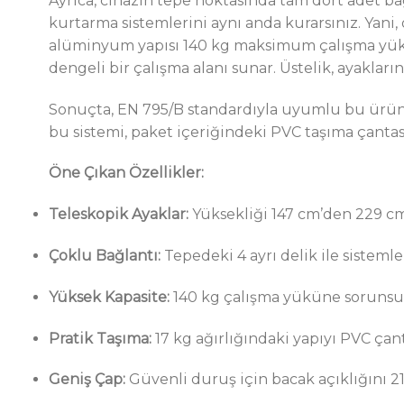
Ayrıca, cihazın tepe noktasında tam dört adet ba
kurtarma sistemlerini aynı anda kurarsınız. Yani
alüminyum yapısı 140 kg maksimum çalışma yükü
dengeli bir çalışma alanı sunar. Üstelik, ayakları
Sonuçta, EN 795/B standardıyla uyumlu bu ürünl
bu sistemi, paket içeriğindeki PVC taşıma çantası
Öne Çıkan Özellikler:
Teleskopik Ayaklar:
Yüksekliği 147 cm’den 229 c
Çoklu Bağlantı:
Tepedeki 4 ayrı delik ile sisteml
Yüksek Kapasite:
140 kg çalışma yüküne soruns
Pratik Taşıma:
17 kg ağırlığındaki yapıyı PVC çan
Geniş Çap:
Güvenli duruş için bacak açıklığını 2