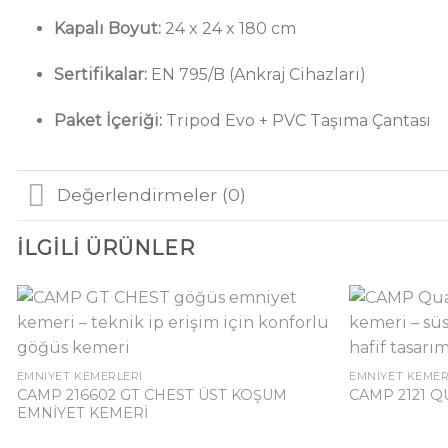
Kapalı Boyut:
24 x 24 x 180 cm
Sertifikalar:
EN 795/B (Ankraj Cihazları)
Paket İçeriği:
Tripod Evo + PVC Taşıma Çantası
Değerlendirmeler (0)
İLGILI ÜRÜNLER
EMNIYET KEMERLERI
EMNIYET KEMER
CAMP 216602 GT CHEST ÜST KOŞUM
CAMP 2121 
EMNİYET KEMERİ