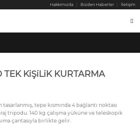
Hakkımızda
Bizden Haberler
İletişim
 TEK KiŞiLiK KURTARMA
in tasarlanmış, tepe kısmında 4 bağlantı noktası
raj tripodu. 140 kg çalışma yüküne ve teleskopik
ıma çantasıyla birlikte gelir.