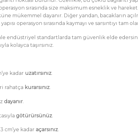
ğlantı noktası bulunur. Özellikle, bu çoklu bağlantı ya
, operasyon sırasında size maksimum esneklik ve hareket
ne mükemmel dayanır. Diğer yandan, bacakların açılma
n yapısı operasyon sırasında kaymayı ve sarsıntıyı tam ola
e endüstriyel standartlarda tam güvenlik elde edersini
yla kolayca taşırsınız.
m’ye kadar
uzatırsınız
.
eri rahatça
kurarsınız
.
uz
dayanır
.
tasıyla
götürürsünüz
.
13 cm’ye kadar
açarsınız
.