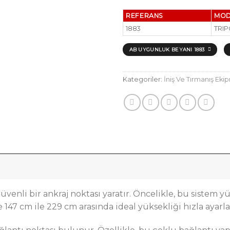
REFERANS
MOD
1883
TRI
AB UYGUNLUK BEYANI 1883
Kategoriler:
İniş Ve Tırmanış Eki
enli bir ankraj noktası yaratır. Öncelikle, bu sistem yü
e 147 cm ile 229 cm arasında ideal yüksekliği hızla ayarla