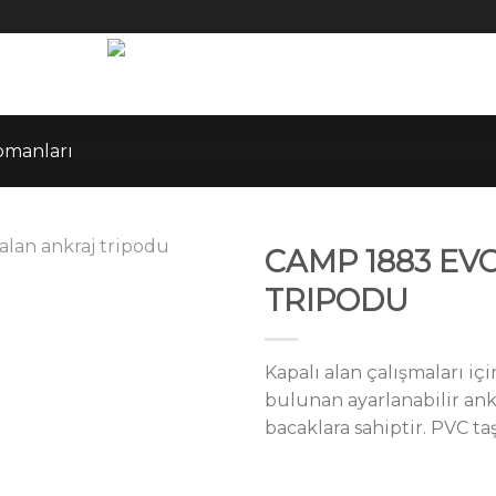
pmanları
CAMP 1883 EVO
TRIPODU
Kapalı alan çalışmaları iç
bulunan ayarlanabilir ank
bacaklara sahiptir. PVC taş