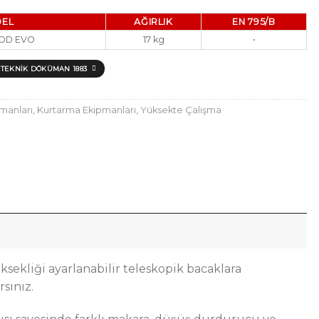
EL
AĞIRLIK
EN 795/B
POD EVO
17 kg
•
TEKNIK DÖKÜMAN 1883
pmanları
,
Kurtarma Ekipmanları
,
Yüksekte Çalışma
ksekliği ayarlanabilir teleskopik bacaklara
rsınız.