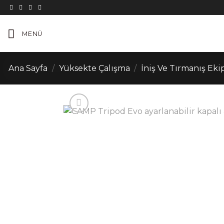
İçeriğe
atla
MENÜ
Ana Sayfa
/
Yüksekte Çalışma
/
İniş Ve Tırmanış Eki