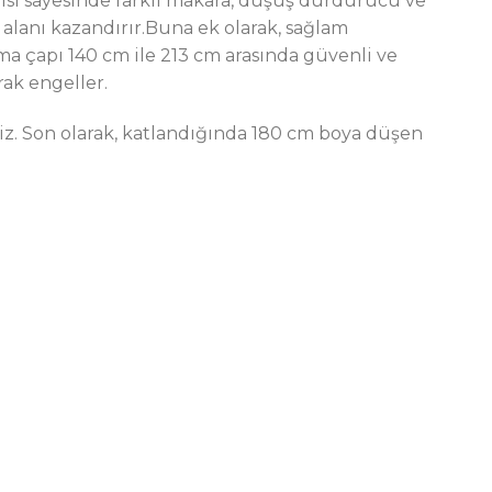
pısı sayesinde farklı makara, düşüş durdurucu ve
 alanı kazandırır.Buna ek olarak, sağlam
 çapı 140 cm ile 213 cm arasında güvenli ve
rak engeller.
z. Son olarak, katlandığında 180 cm boya düşen