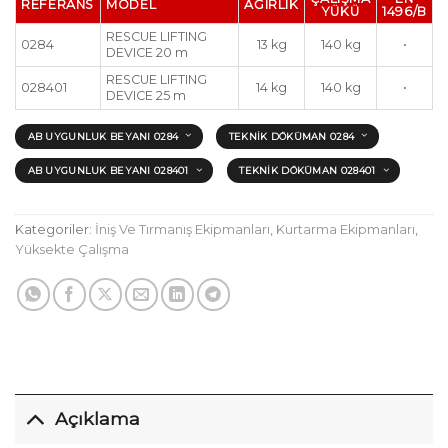
REFERANS
MODEL
AĞIRLIK
YÜKÜ
1496/B
RESCUE LIFTING
0284
13 kg
140 kg
•
DEVICE 20 m
RESCUE LIFTING
028401
14 kg
140 kg
•
DEVICE 25 m
AB UYGUNLUK BEYANI 0284
TEKNIK DÖKÜMAN 0284
AB UYGUNLUK BEYANI 028401
TEKNIK DÖKÜMAN 028401
Kategoriler:
İniş Ve Tırmanış Ekipmanları
,
Kurtarma Ekipmanları
,
Yüksekte Çalışma
Açıklama