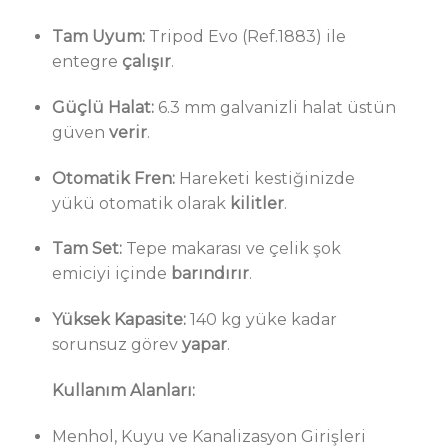
Tam Uyum:
Tripod Evo (Ref.1883) ile
entegre
çalışır
.
Güçlü Halat:
6.3 mm galvanizli halat üstün
güven
verir
.
Otomatik Fren:
Hareketi kestiğinizde
yükü otomatik olarak
kilitler
.
Tam Set:
Tepe makarası ve çelik şok
emiciyi içinde
barındırır
.
Yüksek Kapasite:
140 kg yüke kadar
sorunsuz görev
yapar
.
Kullanım Alanları:
Menhol, Kuyu ve Kanalizasyon Girişleri