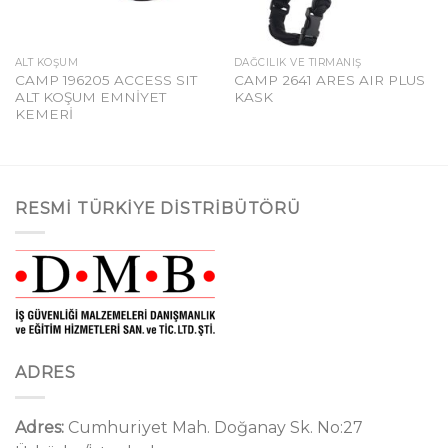
ALT KOŞUM
DAĞCILIK VE TIRMANIŞ
CAMP 196205 ACCESS SIT
CAMP 2641 ARES AIR PLUS
ALT KOŞUM EMNİYET
KASK
KEMERİ
RESMI TÜRKIYE DISTRIBÜTÖRÜ
ADRES
Adres:
Cumhuriyet Mah. Doğanay Sk. No:27