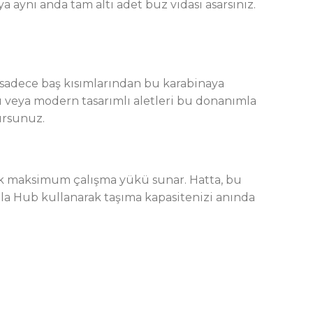
aynı anda tam altı adet buz vidası asarsınız.
i sadece baş kısımlarından bu karabinaya
ı veya modern tasarımlı aletleri bu donanımla
ursunuz.
ık maksimum çalışma yükü sunar. Hatta, bu
azla Hub kullanarak taşıma kapasitenizi anında