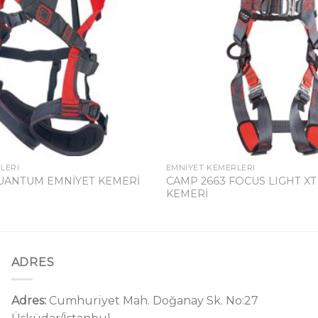
LERI
EMNIYET KEMERLERI
CAMP 2663 FOCUS LIGHT XT
QUANTUM EMNİYET KEMERİ
KEMERİ
ADRES
Adres:
Cumhuriyet Mah. Doğanay Sk. No:27