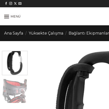
İçeriğe
atla
MENÜ
Ana Sayfa
/
Yüksekte Çalışma
/
Bağlantı Ekipmanlar