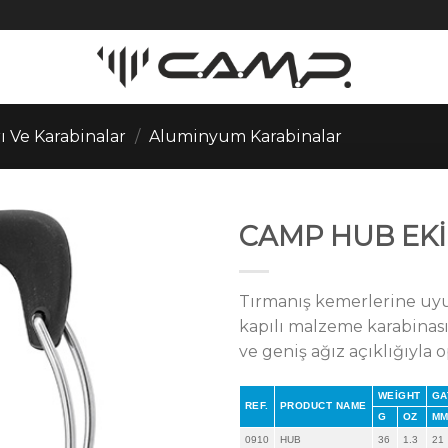
ı Ve Karabinalar
/
Aluminyum Karabinalar
CAMP HUB EKİ
Tırmanış kemerlerine uyum
kapılı malzeme karabinası. 
ve geniş ağız açıklığıyla o
WEIGHT
GA
REF.
PRODUCT NAME
G
OZ
M
0910
HUB
36
1.3
21