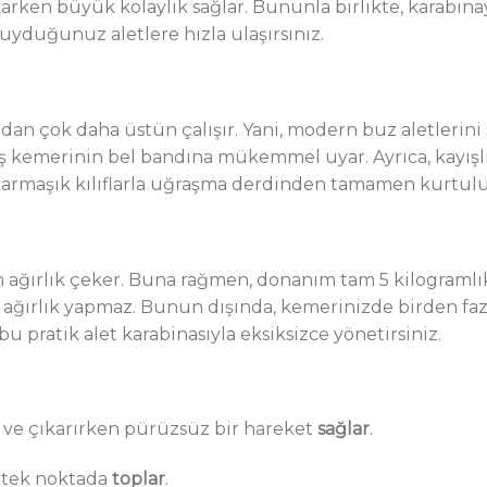
en büyük kolaylık sağlar. Bununla birlikte, karabinaya 
duyduğunuz aletlere hızla ulaşırsınız.
ndan çok daha üstün çalışır. Yani, modern buz aletlerin
nış kemerinin bel bandına mükemmel uyar. Ayrıca, kayışl
a karmaşık kılıflarla uğraşma derdinden tamamen kurtul
m ağırlık çeker. Buna rağmen, donanım tam 5 kilograml
bir ağırlık yapmaz. Bunun dışında, kemerinizde birden f
bu pratik alet karabinasıyla eksiksizce yönetirsiniz.
ve çıkarırken pürüzsüz bir hareket
sağlar
.
ı tek noktada
toplar
.