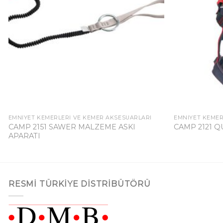
EMNIYET KEMERLERI VE KEMER AKSESUARLARI
EMNIYET KEMER
CAMP 2151 SAWER MALZEME ASKI
CAMP 2121 
APARATI
RESMI TÜRKIYE DISTRIBÜTÖRÜ