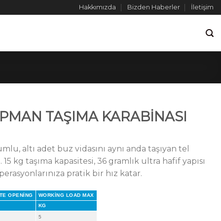
Hakkımızda
Bizden Haberler
İletişim
PMAN TAŞIMA KARABİNASI
lu, altı adet buz vidasını aynı anda taşıyan tel
15 kg taşıma kapasitesi, 36 gramlık ultra hafif yapısı
perasyonlarınıza pratik bir hız katar.
TE OPENING
WORKING LOAD MAX
M
KG
5