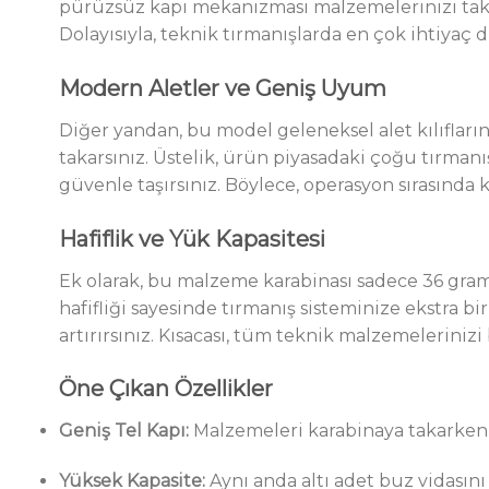
pürüzsüz kapı mekanizması malzemelerinizi takark
Dolayısıyla, teknik tırmanışlarda en çok ihtiyaç 
Modern Aletler ve Geniş Uyum
Diğer yandan, bu model geleneksel alet kılıfları
takarsınız. Üstelik, ürün piyasadaki çoğu tırma
güvenle taşırsınız. Böylece, operasyon sırasınd
Hafiflik ve Yük Kapasitesi
Ek olarak, bu malzeme karabinası sadece 36 gra
hafifliği sayesinde tırmanış sisteminize ekstra 
artırırsınız. Kısacası, tüm teknik malzemelerinizi 
Öne Çıkan Özellikler
Geniş Tel Kapı:
Malzemeleri karabinaya takarken 
Yüksek Kapasite:
Aynı anda altı adet buz vidasın