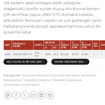
Üst bedeni saran entegre pedli yeleğiyle
olağanüstü konfor sunan düşüş durdurma kemeri.
Çift sertifikalı yapısı, ANSI STS otomatik tokaları,
sökülebilir fermuarlı cepleri ve yük göstergeli çelik
halkalarıyla endüstriyel operasyonlarınıza üstün bir
güvenlik katar.
WEIGHT
A –
C –
D –
PRODUCT
EN
REF.
SIZES
CHEST
LEGS
HEIGHT
Z3
NAME
361
(CM)
(CM)
(CM)
G
OZ
One-
2664
FOCUS VEST XT
1850
65.3
80-140
45-75
50-90
•
•
size
AB UYGUNLUK BEYANI 2664
TEKNIK DÖKÜMAN 2664
Kategoriler:
Emniyet Kemerleri
,
Emniyet Kemerleri Ve Kemer
Aksesuarları
,
Yüksekte Çalışma
,
Yüksekte Çalışma ve
Konumlanma Kemerleri