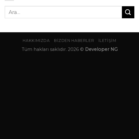
Ara:
HAKKIMIZDA
BIZDEN HABERLER
İLETIŞIM
Tüm hakları saklıdır. 2026 ©
Developer NG