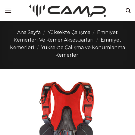
İçeriğe
atla
Ana Sayfa
/
Yüksekte Çalışma
/
Emniyet
Kemerleri Ve Kemer Aksesuarları
/
Emniyet
Kemerleri
/
Yüksekte Çalışma ve Konumlanma
Kemerleri