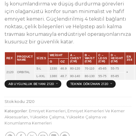
İş konumlandırma ve düşüş durdurma görevleri
için olağanüstü konfor sunan minimalist ve hafif
emniyet kemeri. Güçlendirilmiş 4 tekstil bağlantı
noktası, çelik bileşenleri ve Helpstep asılı kalma
travması korumasıyla endüstriyel operasyonlarınıza
kusursuz bir güvenlik katar.
WEIGHT
A –
B –
C –
D –
PRODUCT
EN
REF.
SIZES
CHEST
WAIST
LEGS
HEIGHT
NAME
358
(CM)
(CM)
(CM)
(CM)
G
OZ
S-L
1330
46.9
80-120
70-110
45-65
55-75
2120
ORBITAL
•
L-XXL
1380
48.7
90-140
80-130
55-75
65-85
AB UYGUNLUK BEYANI 2120
TEKNIK DÖKÜMAN 2120
Stok kodu:
2120
Kategoriler:
Emniyet Kemerleri
,
Emniyet Kemerleri Ve Kemer
Aksesuarları
,
Yüksekte Çalışma
,
Yüksekte Çalışma ve
Konumlanma Kemerleri