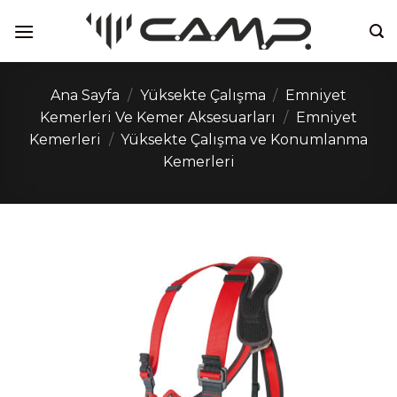
İçeriğe
atla
Ana Sayfa
/
Yüksekte Çalışma
/
Emniyet
Kemerleri Ve Kemer Aksesuarları
/
Emniyet
Kemerleri
/
Yüksekte Çalışma ve Konumlanma
Kemerleri