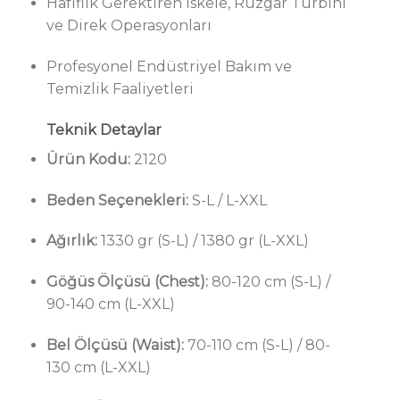
Hafiflik Gerektiren İskele, Rüzgar Türbini
ve Direk Operasyonları
Profesyonel Endüstriyel Bakım ve
Temizlik Faaliyetleri
Teknik Detaylar
Ürün Kodu:
2120
Beden Seçenekleri:
S-L / L-XXL
Ağırlık:
1330 gr (S-L) / 1380 gr (L-XXL)
Göğüs Ölçüsü (Chest):
80-120 cm (S-L) /
90-140 cm (L-XXL)
Bel Ölçüsü (Waist):
70-110 cm (S-L) / 80-
130 cm (L-XXL)