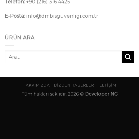
Telefon:
+90 (216) 316 4425
E-Posta:
info@dmbisguvenligi.com.tr
ÜRÜN ARA
Ara:
HAKKIMIZDA
BIZDEN HABERLER
İLETIŞIM
Tüm hakları saklıdır. 2026 ©
Developer NG