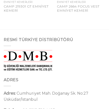
EMNIYET KEMERLERI
EMNIYET KEMERLERI
CAMP 219301 GT EMNİYET
CAMP 2664 FOCUS VEST
KEMERİ
EMNİYET KEMERİ
RESMI TÜRKIYE DISTRIBÜTÖRÜ
ADRES
Adres:
Cumhuriyet Mah. Doğanay Sk. No:27
Üsküdar/İstanbul