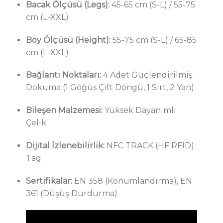
Bacak Ölçüsü (Legs):
45-65 cm (S-L) / 55-75
cm (L-XXL)
Boy Ölçüsü (Height):
55-75 cm (S-L) / 65-85
cm (L-XXL)
Bağlantı Noktaları:
4 Adet Güçlendirilmiş
Dokuma (1 Göğüs Çift Döngü, 1 Sırt, 2 Yan)
Bileşen Malzemesi:
Yüksek Dayanımlı
Çelik
Dijital İzlenebilirlik:
NFC TRACK (HF RFID)
Tag
Sertifikalar:
EN 358 (Konumlandırma), EN
361 (Düşüş Durdurma)