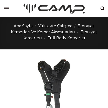
İçeriğe
atla
Ana Sayfa
/
Yüksekte Çalışma
/
Emniyet
Kemerleri Ve Kemer Aksesuarları
/
Emniyet
Kemerleri
/
Full Body Kemerler