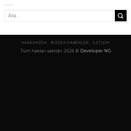
Ara:
HAKKIMIZDA
BIZDEN HABERLER
İLETIŞIM
Tüm hakları saklıdır. 2026 ©
Developer NG