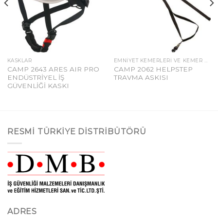
KASKLAR
EMNIYET KEMERLERI VE KEMER AKSESUARLARI
CAMP 2643 ARES AIR PRO
CAMP 2062 HELPSTEP
ENDÜSTRİYEL İŞ
TRAVMA ASKISI
GÜVENLİĞİ KASKI
RESMI TÜRKIYE DISTRIBÜTÖRÜ
ADRES