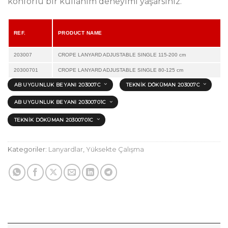
konforlu bir kullanım deneyimi yaşarsınız.
REF.
PRODUCT NAME
203007
CROPE LANYARD ADJUSTABLE SINGLE 115-200 cm
20300701
CROPE LANYARD ADJUSTABLE SINGLE 80-125 cm
AB UYGUNLUK BEYANI 203007C
TEKNIK DÖKÜMAN 203007C
AB UYGUNLUK BEYANI 20300701C
TEKNIK DÖKÜMAN 20300701C
Kategoriler:
Lanyardlar
,
Yüksekte Çalışma