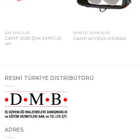
ŞOK EMICILER
EMNIYET KEMERLERI
CAMP 2029 ŞOK EMİCİ 25
CAMP ACCESS OTURAK
cm
RESMI TÜRKIYE DISTRIBÜTÖRÜ
ADRES