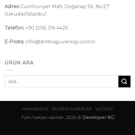
Adres:
Cumhuriyet Mah. Doğanay Sk. No:27
Üsküdar/İstanbul
Telefon:
+90 (216) 316 4425
E-Posta:
info@dmbisguvenligi.com.tr
ÜRÜN ARA
Ara:
HAKKIMIZDA
BIZDEN HABERLER
İLETIŞIM
Tüm hakları saklıdır. 2026 ©
Developer NG