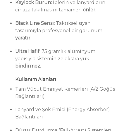
Keylock Burun:
İplerin ve lanyardların
cihaza takılmasını tamamen
önler
.
Black Line Serisi:
Taktiksel siyah
tasarımıyla profesyonel bir görünüm
yaratır
.
Ultra Hafif:
75 gramlık alüminyum
yapısıyla sisteminize ekstra yük
bindirmez
.
Kullanım Alanları
Tam Vücut Emniyet Kemerleri (A/2 Göğüs
Bağlantıları)
Lanyard ve Şok Emici (Energy Absorber)
Bağlantıları
Düşüş Durdurma (Fall-Arrest) Sistemleri