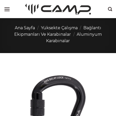
İçeriğe
atla
Ana Sayfa
/
Yüksekte Çalışma
/
Bağlantı
Ekipmanları Ve Karabinalar
/
Aluminyum
Karabinalar