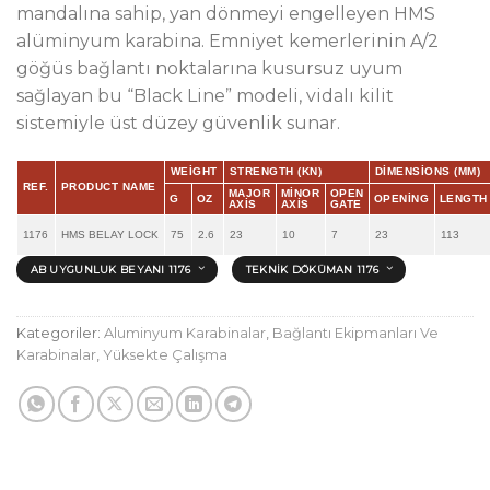
mandalına sahip, yan dönmeyi engelleyen HMS
alüminyum karabina. Emniyet kemerlerinin A/2
göğüs bağlantı noktalarına kusursuz uyum
sağlayan bu “Black Line” modeli, vidalı kilit
sistemiyle üst düzey güvenlik sunar.
WEIGHT
STRENGTH (KN)
DIMENSIONS (MM)
REF.
PRODUCT NAME
MAJOR
MINOR
OPEN
G
OZ
OPENING
LENGTH
AXIS
AXIS
GATE
1176
HMS BELAY LOCK
75
2.6
23
10
7
23
113
AB UYGUNLUK BEYANI 1176
TEKNIK DÖKÜMAN 1176
Kategoriler:
Aluminyum Karabinalar
,
Bağlantı Ekipmanları Ve
Karabinalar
,
Yüksekte Çalışma