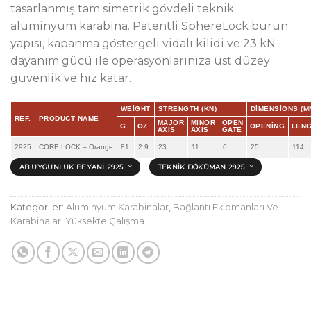
tasarlanmış tam simetrik gövdeli teknik
alüminyum karabina. Patentli SphereLock burun
yapısı, kapanma göstergeli vidalı kilidi ve 23 kN
dayanım gücü ile operasyonlarınıza üst düzey
güvenlik ve hız katar.
WEIGHT
STRENGTH (KN)
DIMENSIONS (M
REF.
PRODUCT NAME
MAJOR
MINOR
OPEN
G
OZ
OPENING
LEN
AXIS
AXIS
GATE
2925
CORE LOCK – Orange
81
2.9
23
11
6
25
114
AB UYGUNLUK BEYANI 2925
TEKNIK DÖKÜMAN 2925
Kategoriler:
Aluminyum Karabinalar
,
Bağlantı Ekipmanları Ve
Karabinalar
,
Yüksekte Çalışma