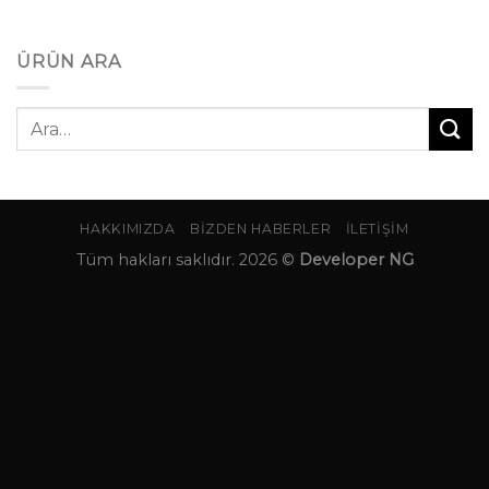
ÜRÜN ARA
Ara:
HAKKIMIZDA
BIZDEN HABERLER
İLETIŞIM
Tüm hakları saklıdır. 2026 ©
Developer NG