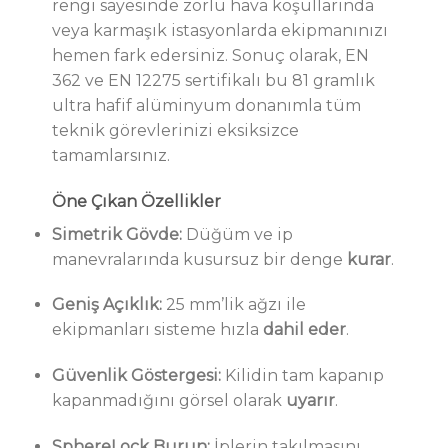
rengi sayesinde zorlu hava koşullarında
veya karmaşık istasyonlarda ekipmanınızı
hemen fark edersiniz. Sonuç olarak, EN
362 ve EN 12275 sertifikalı bu 81 gramlık
ultra hafif alüminyum donanımla tüm
teknik görevlerinizi eksiksizce
tamamlarsınız.
Öne Çıkan Özellikler
Simetrik Gövde:
Düğüm ve ip
manevralarında kusursuz bir denge
kurar
.
Geniş Açıklık:
25 mm’lik ağzı ile
ekipmanları sisteme hızla
dahil eder
.
Güvenlik Göstergesi:
Kilidin tam kapanıp
kapanmadığını görsel olarak
uyarır
.
SphereLock Burun:
İplerin takılmasını