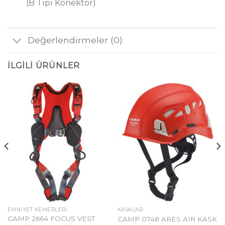
(B Tipi Konektör)
Değerlendirmeler (0)
İLGILI ÜRÜNLER
EMNIYET KEMERLERI
KASKLAR
CAMP 2664 FOCUS VEST
CAMP 0748 ARES AIR KASK