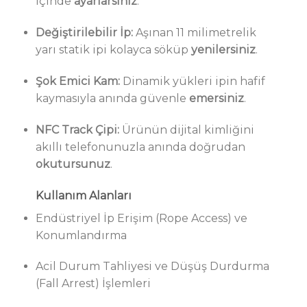
içinde
ayarlarsınız
.
Değiştirilebilir İp:
Aşınan 11 milimetrelik
yarı statik ipi kolayca söküp
yenilersiniz
.
Şok Emici Kam:
Dinamik yükleri ipin hafif
kaymasıyla anında güvenle
emersiniz
.
NFC Track Çipi:
Ürünün dijital kimliğini
akıllı telefonunuzla anında doğrudan
okutursunuz
.
Kullanım Alanları
Endüstriyel İp Erişim (Rope Access) ve
Konumlandırma
Acil Durum Tahliyesi ve Düşüş Durdurma
(Fall Arrest) İşlemleri