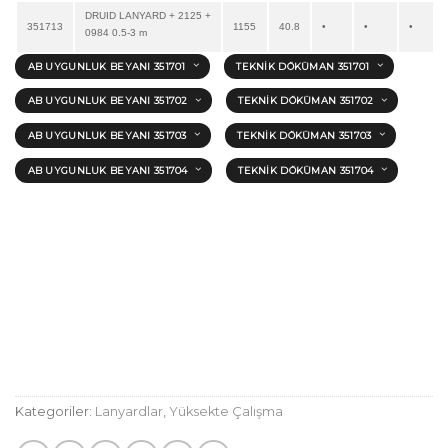
DRUID LANYARD + 2125 +
351713
1155
40.8
•
•
•
0984 0.5-3 m
AB UYGUNLUK BEYANI 351701
TEKNIK DÖKÜMAN 351701
AB UYGUNLUK BEYANI 351702
TEKNIK DÖKÜMAN 351702
AB UYGUNLUK BEYANI 351703
TEKNIK DÖKÜMAN 351703
AB UYGUNLUK BEYANI 351704
TEKNIK DÖKÜMAN 351704
Kategoriler:
Lanyardlar
,
Yüksekte Çalışma