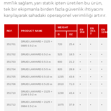
mm’lik sağlam, yarı statik ipten üretilen bu ürün,
tek bir ekipmanla birden fazla güvenlik ihtiyacını
karşılayarak sahadaki operasyonel verimliliği artırır.
WEİGHT
EN
EN
EN
REF.
PRODUCT NAME
353-
358
12841/
2
G
OZ
DRUID LANYARD + 2125 +
351701
720
25.4
•
•
•
0995 0.5-2 m
351702
DRUID LANYARD 0.5-2 m
525
18.5
•
•
•
351703
DRUID LANYARD 0.5-3 m
600
21.2
•
•
•
351704
DRUID LANYARD 0.5-5 m
820
28.9
•
•
•
351705
DRUID LANYARD 0.5-10 m
1235
43.6
•
•
•
351706
DRUID LANYARD 0.5-20 m
2010
71.0
•
•
•
DRUID LANYARD + 2125 +
351710
1230
43.4
•
•
•
2148 0.5-2 m
DRUID LANYARD + 2125 +
351712
1075
37.9
•
•
•
0984 0.5-2 m